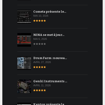
Cometa présente le…
MAI 10, 2026
NINA se met à jour…
MAI 6, 2026
Drum Farm : nouvea…
AVRIL 27, 2026
Genki Instruments …
AVRIL 11, 2026
Kenton présente la…