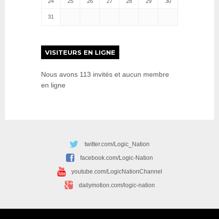
24
25
26
27
28
29
30
31
VISITEURS EN LIGNE
Nous avons 113 invités et aucun membre
en ligne
twitter.com/Logic_Nation
facebook.com/Logic-Nation
youtube.com/LogicNationChannel
dailymotion.com/logic-nation