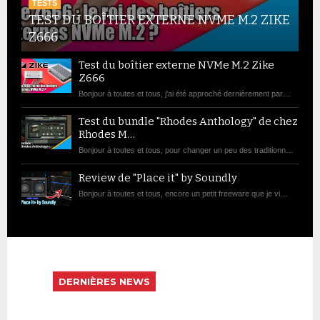
Test du boîtier externe NVMe M.2 Zike
Z666
Bonjour à toutes et tous, j'ai été approché dernièrement par…
Test du bundle "Rhodes Anthology" de chez
Rhodes M…
Bonjour à toutes et tous, pour changer un peu des traditionn…
Review de "Place it" by Soundly
Bonjour à toutes et tous, encore un petit freeware que je vi…
DERNIÈRES NEWS