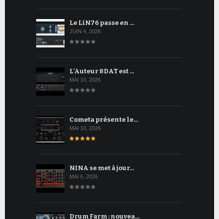
Le LiN76 passe en …
JUIN 4, 2026
L'Auteur 8DAT est …
MAI 10, 2026
Cometa présente le…
MAI 10, 2026
NINA se met à jour…
MAI 6, 2026
Drum Farm : nouvea…