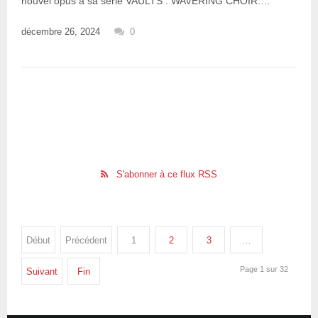
nouvel opus à sa série VAULTS : WAVERING CHOIR.…
décembre 26, 2024
0
S'abonner à ce flux RSS
Début
Précédent
1
2
3
…
Page 1 sur 32
Suivant
Fin