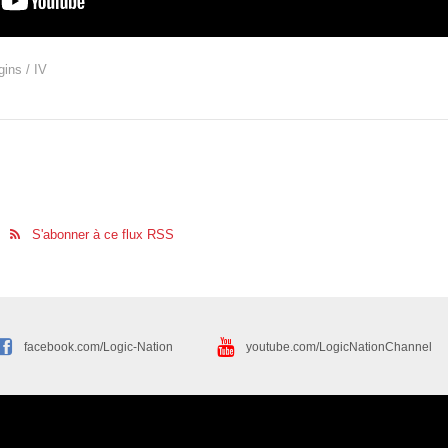
gins / IV
S'abonner à ce flux RSS
facebook.com/Logic-Nation
youtube.com/LogicNationChannel