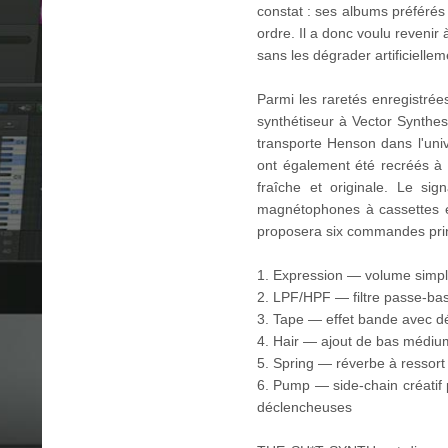
constat : ses albums préféré
ordre. Il a donc voulu revenir
sans les dégrader artificielle
Parmi les raretés enregistrée
synthétiseur à Vector Synthes
transporte Henson dans l'uni
ont également été recréés à 
fraîche et originale. Le si
magnétophones à cassettes et
proposera six commandes prin
1. Expression — volume simp
2. LPF/HPF — filtre passe-bas
3. Tape — effet bande avec dé
4. Hair — ajout de bas médium
5. Spring — réverbe à ressort
6. Pump — side-chain créatif
déclencheuses