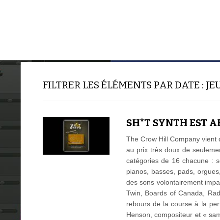
ACCUEIL
TUTORIELS
FILTRER LES ÉLÉMENTS PAR DATE : JEU
SH*T SYNTH EST A
The Crow Hill Company vient 
au prix très doux de seulemen
catégories de 16 chacune : 
pianos, basses, pads, orgues, 
des sons volontairement impar
Twin, Boards of Canada, Radio
rebours de la course à la per
Henson, compositeur et « samp