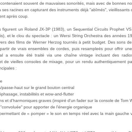
s contenaient souvent de mauvaises sonorités, mais avec de bonnes no
 à ses racines en capturant des instruments déjà "abîmés", vieillissants 
ment après coup.
s figurent un Roland JX-3P (1983), un Sequential Circuits Prophet VS
is), et le clou du spectacle : un Wersi String Orchestra des années 1
vers des films de Werner Herzog tournés à petit budget. Des sons de 
partir de vrais ensembles de cordes, puis resampleés pour offrir une
gnal a ensuite été traité via une chaîne vintage incluant des radi
 de vieilles consoles de mixage, pour un rendu authentiquement pat
cipales :
le
/passe-haut sur le grand bouton central
phasage, instabilités et wow-and-flutter
s et d'harmoniques graves (inspiré d'un fader sur la console de Tom W
 "convoluée" pour apporter de l'énergie organique
 permettant de « pomper » le son en temps réel avec la main gauche v