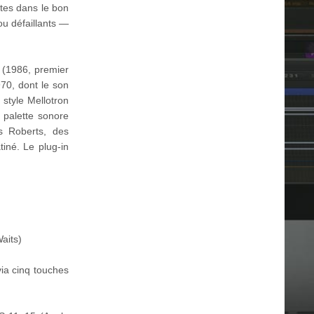
tes dans le bon
ou défaillants —
 (1986, premier
970, dont le son
style Mellotron
 palette sonore
os Roberts, des
iné. Le plug-in
aits)
ia cinq touches