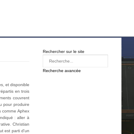
LOG IN
SUR LE WEB
FREEWARE
BONS PLANS
Rechercher sur le site
Recherche avancée
, et disponible
épartis en trois
uments couvrent
çu pour produire
tes comme Aphex
diqué : aller à
ative. Christian
t est parti d'un