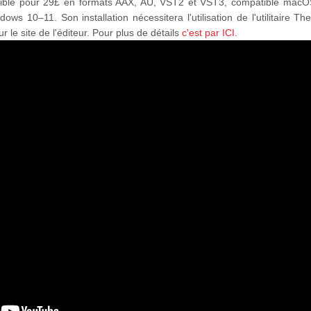
ble pour 29£ en formats AAX, AU, VST2 et VST3, compatible macO
dows 10–11. Son installation nécessitera l'utilisation de l'utilitaire Th
 le site de l'éditeur. Pour plus de détails
c'est par ICI.