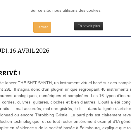
FORUM
TESTS
IBIDULES / MAC
PLUGS / IV
MATOS
Sur ce site, nous utilisons des cookies
En savoir plus
Fermer
DI, 16 AVRIL 2026
RRIVÉ !
de lancer THE SH*T SYNTH, un instrument virtuel basé sur des samples
t 29£. Il s'agira donc d'un plug-in unique regroupant 48 instruments r
sources analogiques, numériques et sampleées. Les 16 types d'instr
cordes, cuivres, guitares, cloches et bien d'autres. L'outil a été con
faits — mal accordés, mal enregistrés, lo-fi — dans la lignée d'artis
head ou encore Throbbing Gristle. Le parti pris est clairement reven
fection technologique, et surtout rester entièrement exempt d'IA génér
list en résidence » de la société basée à Édimbourg, explique que tou