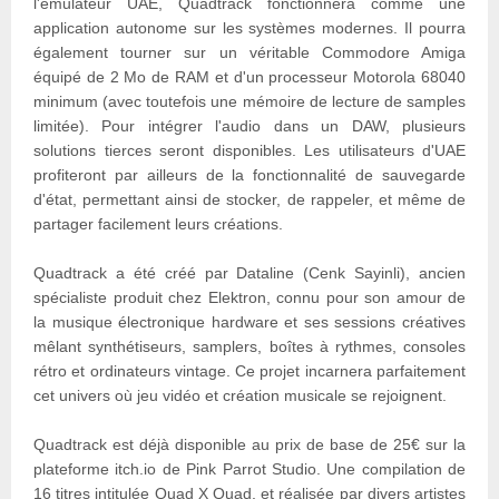
l'émulateur UAE, Quadtrack fonctionnera comme une
application autonome sur les systèmes modernes. Il pourra
également tourner sur un véritable Commodore Amiga
équipé de 2 Mo de RAM et d'un processeur Motorola 68040
minimum (avec toutefois une mémoire de lecture de samples
limitée). Pour intégrer l'audio dans un DAW, plusieurs
solutions tierces seront disponibles. Les utilisateurs d'UAE
profiteront par ailleurs de la fonctionnalité de sauvegarde
d'état, permettant ainsi de stocker, de rappeler, et même de
partager facilement leurs créations.
Quadtrack a été créé par Dataline (Cenk Sayinli), ancien
spécialiste produit chez Elektron, connu pour son amour de
la musique électronique hardware et ses sessions créatives
mêlant synthétiseurs, samplers, boîtes à rythmes, consoles
rétro et ordinateurs vintage. Ce projet incarnera parfaitement
cet univers où jeu vidéo et création musicale se rejoignent.
Quadtrack est déjà disponible au prix de base de 25€ sur la
plateforme itch.io de Pink Parrot Studio. Une compilation de
16 titres intitulée Quad X Quad, et réalisée par divers artistes