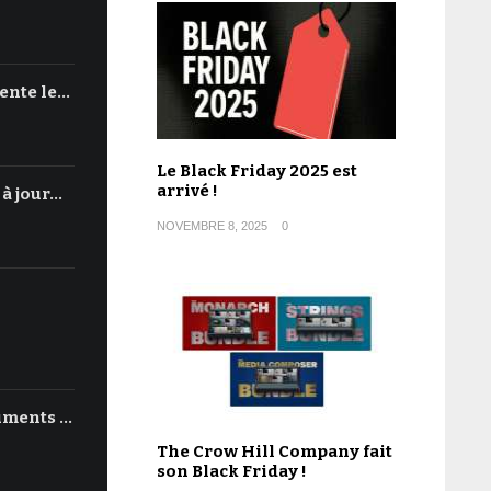
ente le…
Le Black Friday 2025 est
arrivé !
 à jour…
NOVEMBRE 8, 2025
0
uments …
The Crow Hill Company fait
son Black Friday !