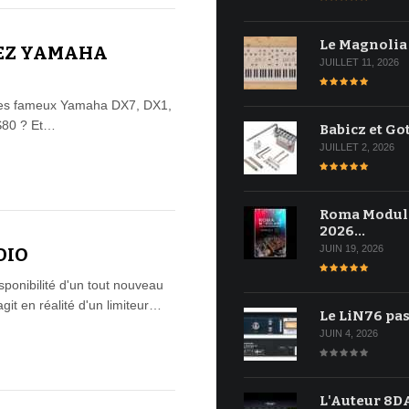
Le Magnolia
HEZ YAMAHA
JUILLET 11, 2026
 des fameux Yamaha DX7, DX1,
S80 ? Et…
Babicz et Go
JUILLET 2, 2026
Roma Modul
2026…
JUIN 19, 2026
DIO
ponibilité d'un tout nouveau
agit en réalité d'un limiteur…
Le LiN76 pas
JUIN 4, 2026
L'Auteur 8DA