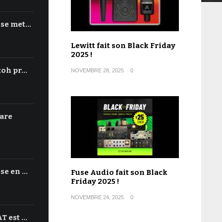
 se met…
Lewitt fait son Black Friday
2025 !
toh pr…
NOVEMBRE 28, 2025
0
are
se en …
Fuse Audio fait son Black
Friday 2025 !
NOVEMBRE 24, 2025
0
T est …