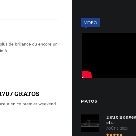
VIDEO
lus de brillance ou encore un
ain à…
R707 GRATOS
MATOS
douceur en ce premier weekend
e…
Deux nouve
ch…
AOÛT 5, 2026