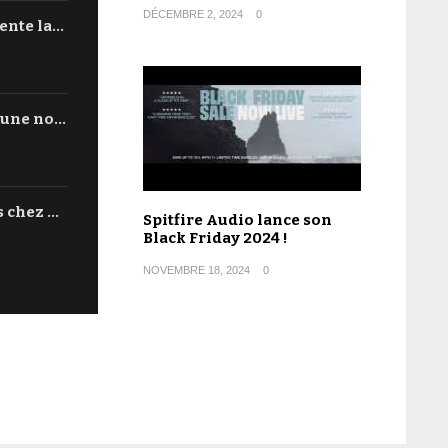
DÉCEMBRE 2, 2024
0
ente la…
'une no…
s chez …
Spitfire Audio lance son
Black Friday 2024 !
NOVEMBRE 18, 2024
0