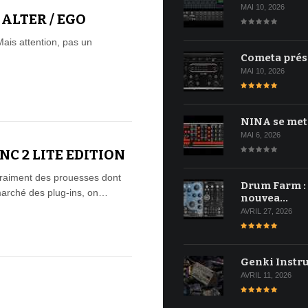
MAI 10, 2026
ALTER / EGO
Mais attention, pas un
…
Cometa prés
MAI 10, 2026
NINA se met
MAI 6, 2026
C 2 LITE EDITION
vraiment des prouesses dont
Drum Farm :
marché des plug-ins, on…
nouvea…
AVRIL 27, 2026
Genki Instr
AVRIL 11, 2026