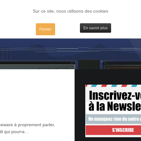
FORUM
TESTS
IBIDULES / MAC
PLUGS / IV
MATOS
Sur ce site, nous utilisons des cookies
En savoir plus
Fermer
reeware à proprement parler,
til qui pourra…