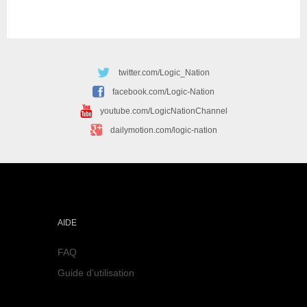
twitter.com/Logic_Nation
facebook.com/Logic-Nation
youtube.com/LogicNationChannel
dailymotion.com/logic-nation
AIDE
FAQ
Guide d'utilisation