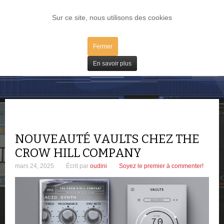
LOG IN
Sur ce site, nous utilisons des cookies
Fermer
Freeware
En savoir plus
NOUVEAUTÉ VAULTS CHEZ THE
CROW HILL COMPANY
mars 24, 2025
Écrit par
oudini
Soyez le premier à commenter!