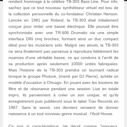
rendant hommage à la célèbre TB-303 Bass Line. Pour info,
sachez que ce tout nouveau synthétiseur virtuel est issu de
la collection personnelle du co-fondateur Christian Henson.
Lancée en 1981 par Roland, la TB-303 était initialement
conçue pour imiter une basse électrique. Elle pouvait être
synchronisée avec une TR-606 Drumatix via une simple
interface DIN cinq broches, formant ainsi un duo compact
idéal pour les musiciens solo. Malgré ses atouts, la TB-303
ne sera finalement pas parvenue à reproduire fidèlement les
nuances d'une véritable basse, ce qui conduira à l'arrêt de
sa production après seulement 10000 unités fabriquées.
Mais l'histoire de la TB-303 prendra un tournant radical
lorsque le groupe Phuture, (mené par DJ Pierre), achète un
modèle d'occasion à Chicago. En jouant avec les boutons de
filtre et de résonance pendant une session Live en totale
impro, ils parviennent à créer un son unique, et qu'ils
enregistreront puis publieront sous le label Trax Records en
1987. Sans le savoir, ces derniers venaient de donner
naissance à un tout nouveau genre musical : l'Acid House.
Ce son si caractéristique, (et décrit comme "visqueux,