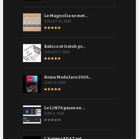
Le Magnolia se met…
JUILLET 11, 2026
Babicz et Gotoh pr…
JUILLET 2, 2026
Roma Modulare 2026…
JUIN 19, 2026
Le LiN76 passe en …
JUIN 4, 2026
L'Auteur 8DAT est …