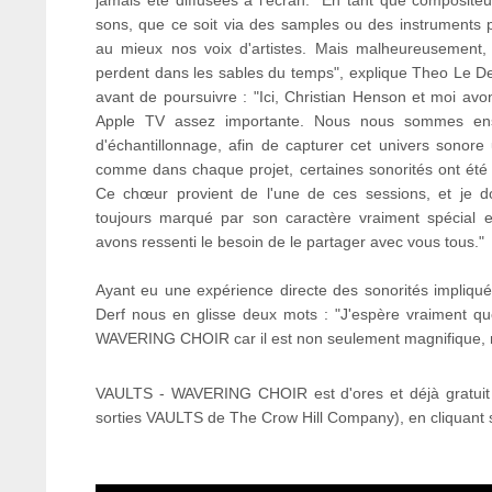
jamais été diffusées à l'écran. "En tant que composit
sons, que ce soit via des samples ou des instruments p
au mieux nos voix d'artistes. Mais malheureusement
perdent dans les sables du temps", explique Theo Le D
avant de poursuivre : "Ici, Christian Henson et moi avon
Apple TV assez importante. Nous nous sommes ens
d'échantillonnage, afin de capturer cet univers sonore
comme dans chaque projet, certaines sonorités ont été 
Ce chœur provient de l'une de ces sessions, et je do
toujours marqué par son caractère vraiment spécial e
avons ressenti le besoin de le partager avec vous tous."
Ayant eu une expérience directe des sonorités impliqu
Derf nous en glisse deux mots : "J'espère vraiment q
WAVERING CHOIR car il est non seulement magnifique, 
VAULTS - WAVERING CHOIR est d'ores et déjà gratuit
sorties VAULTS de The Crow Hill Company), en cliquant su