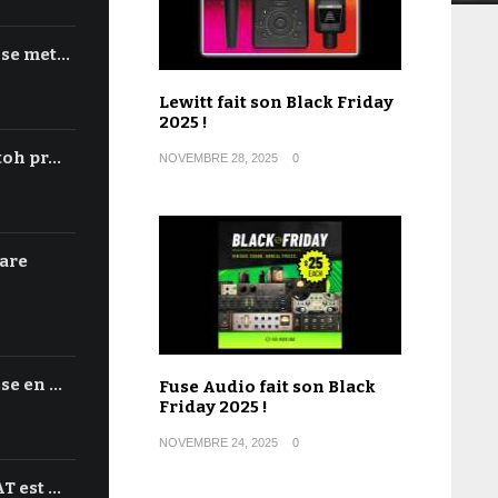
 se met…
Lewitt fait son Black Friday
2025 !
toh pr…
NOVEMBRE 28, 2025
0
are
se en …
Fuse Audio fait son Black
Friday 2025 !
NOVEMBRE 24, 2025
0
T est …