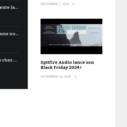
DÉCEMBRE 2, 2024
0
ente la…
'une no…
s chez …
Spitfire Audio lance son
Black Friday 2024 !
NOVEMBRE 18, 2024
0