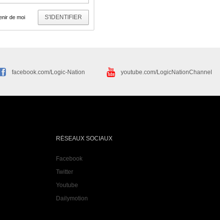
S'IDENTIFIER
nir de moi
facebook.com/Logic-Nation
youtube.com/LogicNationChannel
RÉSEAUX SOCIAUX
Facebook
Twitter
Youtube
Dailymotion