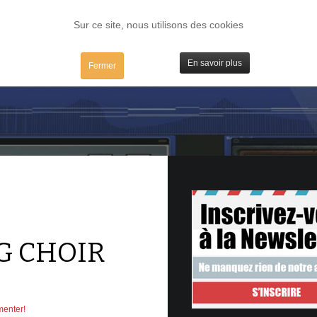
FORUM
TESTS
IBIDULES / MAC
PLUGS / IV
MATOS
Sur ce site, nous utilisons des cookies
En savoir plus
Fermer
G CHOIR
menter!