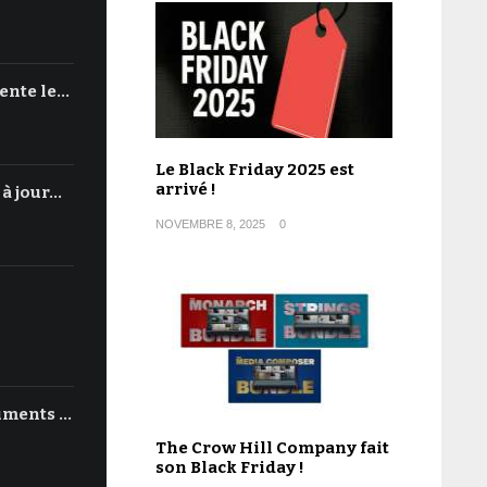
ente le…
Le Black Friday 2025 est
arrivé !
 à jour…
NOVEMBRE 8, 2025
0
uments …
The Crow Hill Company fait
son Black Friday !