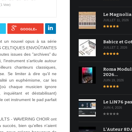
(1 Vote)
Le Magnolia
JUILLET 11, 2026
GOOGLE+
nt un nouvel opus à sa série
Babicz et Go
ES CELTIQUES ENVOÛTANTES
JUILLET 2, 2026
outes issues des "archives" du
 l'instrument s'articule autour
leurs chanteurs classiques,
Roma Modul
e. Se limiter à dire qu'il ne
2026…
réalité un euphémisme, car les
JUIN 19, 2026
n (où chaque musicien ignore
inquiétant et déstabilisant)
e cet instrument le pad parfait
Le LiN76 pas
JUIN 4, 2026
 VAULTS - WAVERING CHOIR ont
 succès, bien qu'elles n'aient
L'Auteur 8DA