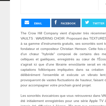
EMAIL
FACEBOOK
TWITTER
The Crow Hill Company vient d'ajouter très récemme
VAULTS : WAVERING CHOIR. Proposant des TEXTUR
à sa gamme d'instruments gratuits, ses sonorités sont t
fondateur et compositeur Christian Henson. Cette fois-ci,
d'un chœur "hybride" composé de certains des meil
celtiques et gaéliques, enregistrés au cœur de l'Écoss
s'agirait ici que d'une librairie envoûtante serait en 
captations folkloriques impliquées dans sa créatio
délibérément l'ensemble et exécute un vibrato lent, 
provoqueront de vastes fluctuations de hauteur, faisant d
pour accompagner votre prochain grand projet.
Les sonorités évocatrices que vous retrouverez dans
été initialement enregistrées pour une série Apple TV à