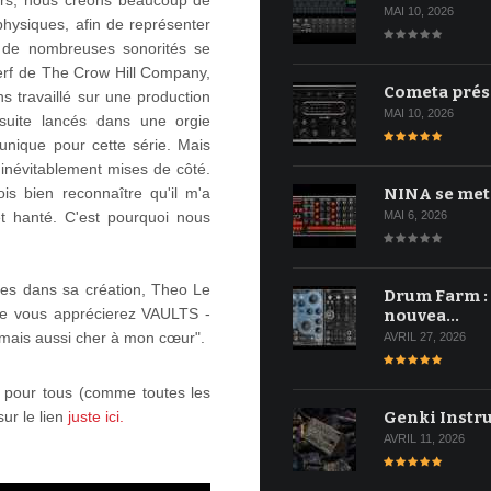
eurs, nous créons beaucoup de
MAI 10, 2026
hysiques, afin de représenter
, de nombreuses sonorités se
erf de The Crow Hill Company,
Cometa prés
s travaillé sur une production
MAI 10, 2026
uite lancés dans une orgie
 unique pour cette série. Mais
inévitablement mises de côté.
NINA se met
is bien reconnaître qu'il m'a
MAI 6, 2026
t hanté. C'est pourquoi nous
ées dans sa création, Theo Le
Drum Farm :
ue vous apprécierez VAULTS -
nouvea…
mais aussi cher à mon cœur".
AVRIL 27, 2026
 pour tous (comme toutes les
Genki Instr
r le lien
juste ici.
AVRIL 11, 2026