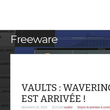
ACCUEIL
TUTORIELS
Freeware
VAULTS : WAVERIN
EST ARRIVÉE !
décembre 26, 2024
Écrit par
oudini
Soyez le premier à com