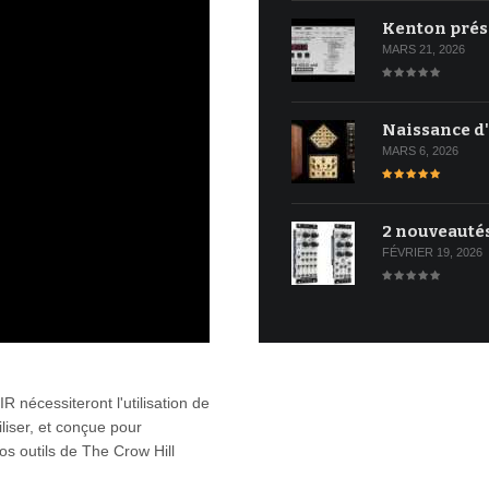
Kenton prés
MARS 21, 2026
Naissance d
MARS 6, 2026
2 nouveauté
FÉVRIER 19, 2026
 nécessiteront l'utilisation de
iliser, et conçue pour
 vos outils de The Crow Hill