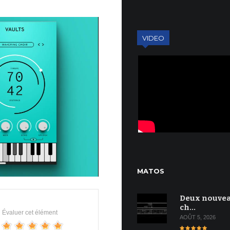
VIDEO
MATOS
Deux nouve
ch…
Évaluer cet élément
AOÛT 5, 2026