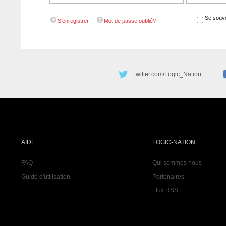
Se souve
S'enregistrer
Mot de passe oublié?
twitter.com/Logic_Nation
AIDE
LOGIC-NATION
FAQ
Qui sommes nous
Guide d'utilisation
Partenaires
Flux RSS