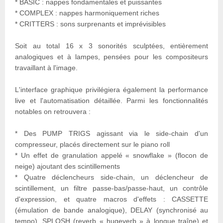
* BASIC : nappes fondamentales et puissantes
* COMPLEX : nappes harmoniquement riches
* CRITTERS : sons surprenants et imprévisibles
Soit au total 16 x 3 sonorités sculptées, entièrement
analogiques et à lampes, pensées pour les compositeurs
travaillant à l'image.
L'interface graphique privilégiera également la performance
live et l'automatisation détaillée. Parmi les fonctionnalités
notables on retrouvera :
* Des PUMP TRIGS agissant via le side-chain d'un
compresseur, placés directement sur le piano roll
* Un effet de granulation appelé « snowflake » (flocon de
neige) ajoutant des scintillements
* Quatre déclencheurs side-chain, un déclencheur de
scintillement, un filtre passe-bas/passe-haut, un contrôle
d'expression, et quatre macros d'effets : CASSETTE
(émulation de bande analogique), DELAY (synchronisé au
tempo), SPLOSH (reverb « hugeverb » à longue traîne) et