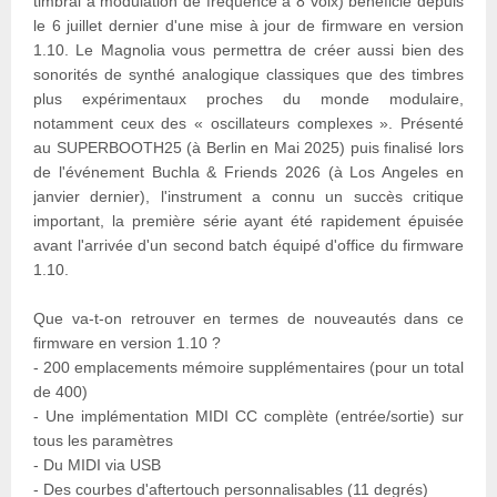
timbral à modulation de fréquence à 8 voix) bénéficie depuis
le 6 juillet dernier d'une mise à jour de firmware en version
1.10. Le Magnolia vous permettra de créer aussi bien des
sonorités de synthé analogique classiques que des timbres
plus expérimentaux proches du monde modulaire,
notamment ceux des « oscillateurs complexes ». Présenté
au SUPERBOOTH25 (à Berlin en Mai 2025) puis finalisé lors
de l'événement Buchla & Friends 2026 (à Los Angeles en
janvier dernier), l'instrument a connu un succès critique
important, la première série ayant été rapidement épuisée
avant l'arrivée d'un second batch équipé d'office du firmware
1.10.
Que va-t-on retrouver en termes de nouveautés dans ce
firmware en version 1.10 ?
- 200 emplacements mémoire supplémentaires (pour un total
de 400)
- Une implémentation MIDI CC complète (entrée/sortie) sur
tous les paramètres
- Du MIDI via USB
- Des courbes d'aftertouch personnalisables (11 degrés)