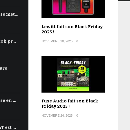
 se met…
Lewitt fait son Black Friday
2025 !
toh pr…
NOVEMBRE 28, 2025
0
are
se en …
Fuse Audio fait son Black
Friday 2025 !
NOVEMBRE 24, 2025
0
T est …