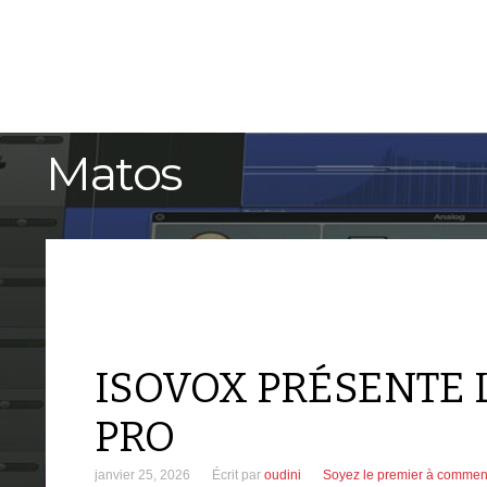
ACCUEIL
TUTORIELS
Matos
ISOVOX PRÉSENTE 
PRO
janvier 25, 2026
Écrit par
oudini
Soyez le premier à commen