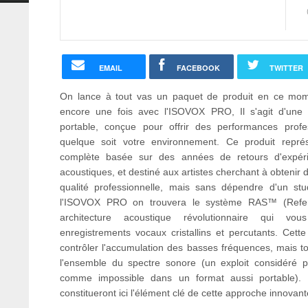
EMAIL
FACEBOOK
TWITTER
On lance à tout vas un paquet de produit en ce mo
encore une fois avec l'ISOVOX PRO, Il s'agit d'une 
portable, conçue pour offrir des performances profe
quelque soit votre environnement. Ce produit repré
complète basée sur des années de retours d'expér
acoustiques, et destiné aux artistes cherchant à obtenir
qualité professionnelle, mais sans dépendre d'un stu
l'ISOVOX PRO on trouvera le système RAS™ (Refer
architecture acoustique révolutionnaire qui vo
enregistrements vocaux cristallins et percutants. Cett
contrôler l'accumulation des basses fréquences, mais to
l'ensemble du spectre sonore (un exploit considéré
comme impossible dans un format aussi portable). L
constitueront ici l'élément clé de cette approche innovant