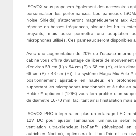
ISOVOX vous proposera également des accessoires opti
personnaliser les performances. Les panneaux IS
Noise Shields) s'attacheront magnétiquement aux Acou
réponse en basses fréquences, bloquer les bruits ext
bruyants, mais aussi permettre une adaptation ac
microphones utilisés. Ces panneaux seront disponibles a
Avec une augmentation de 20% de l'espace interne p
cabine vous offrira davantage de liberté de mouvement 
d'environ 59 cm (L) x 94 cm (P) x 68 cm (H), et les dime
66 cm (P) x 48 cm (H)). Le système Magic Mic Pole™ i
positionnement ajustable en hauteur, en profondeu
supportant les microphones traditionnels et à tube en p
Holder™ optionnel (129€) vous fera profiter d'un suppo
de diamètre 18-78 mm, facilitant ainsi l'installation mais 
ISOVOX PRO intègrera en plus un éclairage LED rotati
12V DC pour ajuster l'ambiance lumineuse selon l
ventilation ultra-silencieux IsoFan™ (développé en p
autrichien Noctua), optimisera le flux d'air et les n