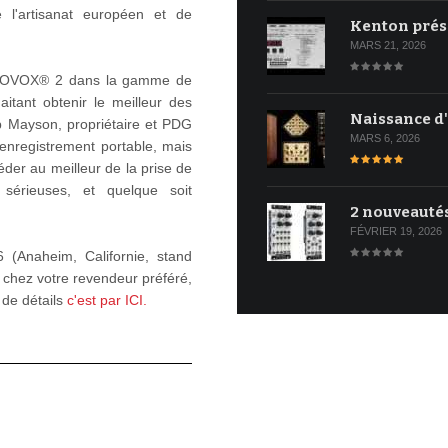
e l'artisanat européen et de
Kenton prés
MARS 21, 2026
'ISOVOX® 2 dans la gamme de
aitant obtenir le meilleur des
Naissance d
p Mayson, propriétaire et PDG
MARS 6, 2026
enregistrement portable, mais
der au meilleur de la prise de
sérieuses, et quelque soit
2 nouveauté
FÉVRIER 19, 2026
(Anaheim, Californie, stand
€ chez votre revendeur préféré,
 de détails
c'est par ICI.