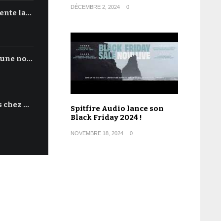
DÉCEMBRE 2, 2024
0
ente la…
'une no…
s chez …
Spitfire Audio lance son
Black Friday 2024 !
NOVEMBRE 18, 2024
0