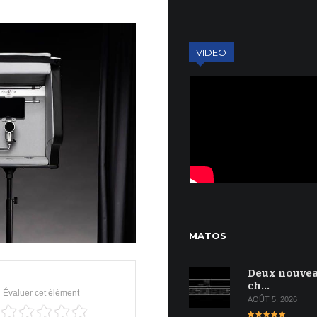
VIDEO
MATOS
Deux nouve
ch…
Évaluer cet élément
AOÛT 5, 2026