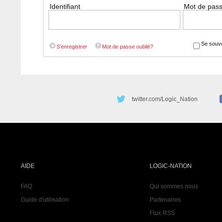
Identifiant
Mot de pas
Se souve
S'enregistrer
Mot de passe oublié?
twitter.com/Logic_Nation
AIDE
LOGIC-NATION
FAQ
Qui sommes nous
Guide d'utilisation
Partenaires
Flux RSS