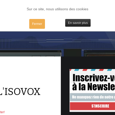
FORUM
TESTS
IBIDULES / MAC
PLUGS / IV
MATOS
Sur ce site, nous utilisons des cookies
En savoir plus
Fermer
L'ISOVOX
ter!