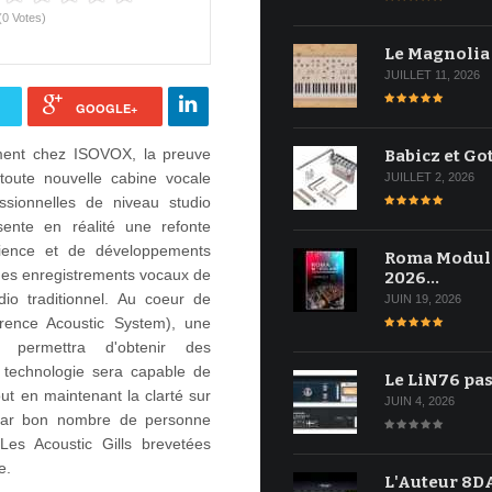
(0 Votes)
Le Magnolia
JUILLET 11, 2026
GOOGLE+
ment chez ISOVOX, la preuve
Babicz et Go
toute nouvelle cabine vocale
JUILLET 2, 2026
ssionnelles de niveau studio
sente en réalité une refonte
ience et de développements
Roma Modul
 des enregistrements vocaux de
2026…
dio traditionnel. Au coeur de
JUIN 19, 2026
ence Acoustic System), une
us permettra d'obtenir des
e technologie sera capable de
Le LiN76 pas
ut en maintenant la clarté sur
JUIN 4, 2026
 par bon nombre de personne
es Acoustic Gills brevetées
e.
L'Auteur 8DA