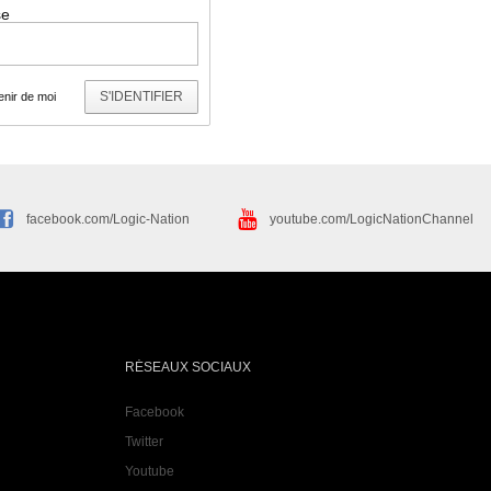
se
S'IDENTIFIER
nir de moi
facebook.com/Logic-Nation
youtube.com/LogicNationChannel
RÉSEAUX SOCIAUX
Facebook
Twitter
Youtube