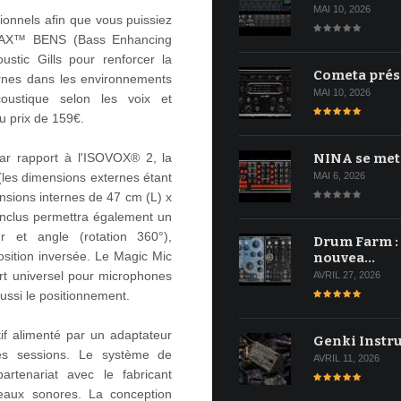
MAI 10, 2026
onnels afin que vous puissiez
OMAX™ BENS (Bass Enhancing
stic Gills pour renforcer la
Cometa prés
ernes dans les environnements
MAI 10, 2026
oustique selon les voix et
u prix de 159€.
NINA se met
ar rapport à l'ISOVOX® 2, la
MAI 6, 2026
(les dimensions externes étant
nsions internes de 47 cm (L) x
nclus permettra également un
r et angle (rotation 360°),
Drum Farm :
osition inversée. Le Magic Mic
nouvea…
rt universel pour microphones
AVRIL 27, 2026
aussi le positionnement.
f alimenté par un adaptateur
Genki Instr
es sessions. Le système de
AVRIL 11, 2026
artenariat avec le fabricant
iveaux sonores. La conception