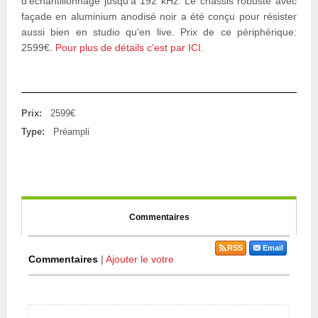
d'échantillonnage jusqu'à 192 kHz. Le châssis robuste avec
façade en aluminium anodisé noir a été conçu pour résister
aussi bien en studio qu'en live. Prix de ce périphérique:
2599€.
Pour plus de détails c'est par ICI.
Prix:
2599€
Type:
Préampli
Commentaires
RSS
Email
Commentaires
|
Ajouter le votre