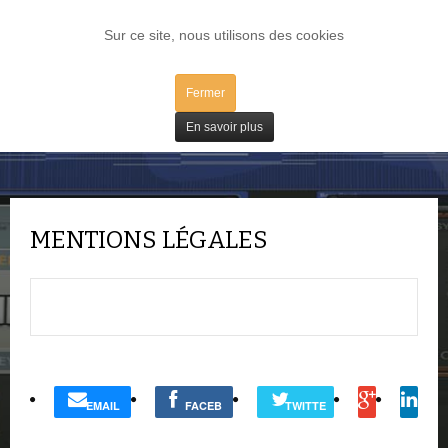
LOG IN
Sur ce site, nous utilisons des cookies
Fermer
Mentions légales
En savoir plus
MENTIONS LÉGALES
EMAIL
FACEB
TWITTE
OOK
R