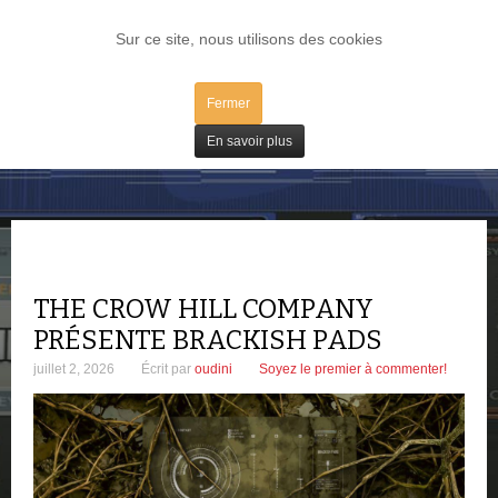
LOG IN
Sur ce site, nous utilisons des cookies
Fermer
Plugs / IV
En savoir plus
THE CROW HILL COMPANY
PRÉSENTE BRACKISH PADS
juillet 2, 2026
Écrit par
oudini
Soyez le premier à commenter!