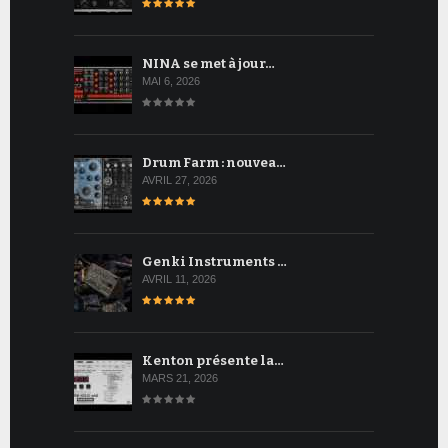
NINA se met à jour…
MAI 6, 2026
Drum Farm : nouvea…
AVRIL 27, 2026
Genki Instruments …
AVRIL 11, 2026
Kenton présente la…
MARS 21, 2026