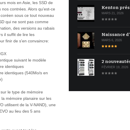
eurs mois en Asie, les SSD de
Kenton prés
 nos contrées. Alors qu'est-ce
MARS 21, 2026
t coréen sous ce tout nouveau
SSD qui ne sont pas comme
ination, des versions au rabais
Naissance d
l suffit de lire les
MARS 6, 2026
ur finir de s'en convaincre:
MGX
dentique suivant le modèle
2 nouveauté
ure identiques
FÉVRIER 19, 2026
ture identiques (540Mo/s en
e)
t sur le type de mémoire
 la mémoire planaire sur les
O utilisent de la V-NAND), une
 EVO au lieu des 5 ans