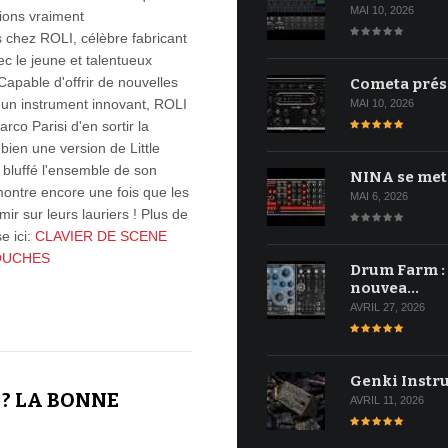
MAI 10, 2026
ions vraiment
s chez ROLI, célèbre fabricant
 le jeune et talentueux
Capable d'offrir de nouvelles
Cometa prés
d'un instrument innovant, ROLI
MAI 10, 2026
co Parisi d'en sortir la
bien une version de Little
 bluffé l'ensemble de son
NINA se met
montre encore une fois que les
MAI 6, 2026
mir sur leurs lauriers ! Plus de
e ici:
CLAVIER DE SCENE
TOUCHES
Drum Farm :
nouvea…
AVRIL 27, 2026
Genki Instr
? LA BONNE
AVRIL 11, 2026