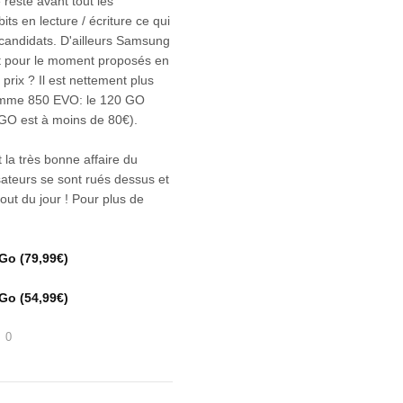
reste avant tout les
s en lecture / écriture ce qui
 candidats. D'ailleurs Samsung
nt pour le moment proposés en
ix ? Il est nettement plus
amme 850 EVO: le 120 GO
 GO est à moins de 80€).
 la très bonne affaire du
ateurs se sont rués dessus et
out du jour ! Pour plus de
o (79,99€)
o (54,99€)
0