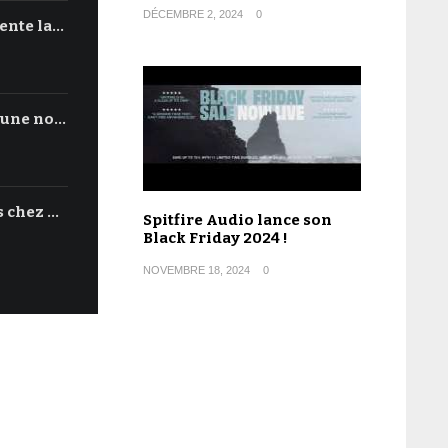
DÉCEMBRE 2, 2024
0
ente la…
'une no…
s chez …
Spitfire Audio lance son
Black Friday 2024 !
NOVEMBRE 18, 2024
0