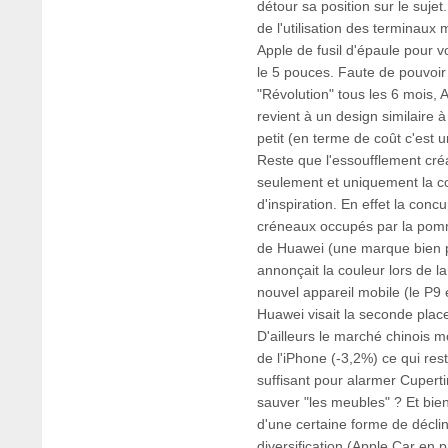
détour sa position sur le sujet
de l'utilisation des terminaux 
Apple de fusil d'épaule pour 
le 5 pouces. Faute de pouvoir
"Révolution" tous les 6 mois, A
revient à un design similaire à
petit (en terme de coût c'est u
Reste que l'essoufflement créa
seulement et uniquement la
d'inspiration. En effet la concu
créneaux occupés par la pomme
de Huawei (une marque bien p
annonçait la couleur lors de l
nouvel appareil mobile (le P9 et
Huawei visait la seconde place
D'ailleurs le marché chinois m
de l'iPhone (-3,2%) ce qui reste
suffisant pour alarmer Cuperti
sauver "les meubles" ? Et bi
d'une certaine forme de déclin
diversification (Apple Car en