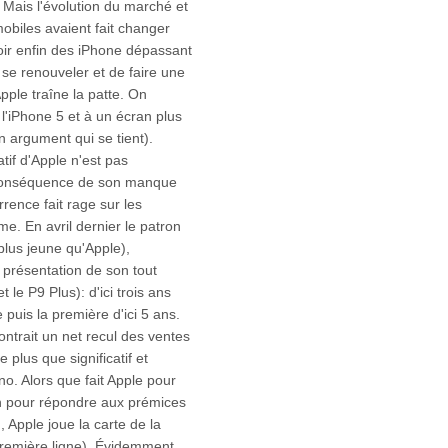
. Mais l'évolution du marché et
mobiles avaient fait changer
voir enfin des iPhone dépassant
 se renouveler et de faire une
pple traîne la patte. On
 l'iPhone 5 et à un écran plus
n argument qui se tient).
tif d'Apple n'est pas
 conséquence de son manque
rrence fait rage sur les
. En avril dernier le patron
lus jeune qu'Apple),
a présentation de son tout
 le P9 Plus): d'ici trois ans
 puis la première d'ici 5 ans.
ontrait un net recul des ventes
 plus que significatif et
no. Alors que fait Apple pour
en pour répondre aux prémices
, Apple joue la carte de la
 première ligne). Évidemment