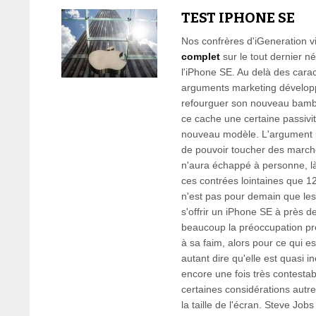
TEST IPHONE SE
Nos confrères d'iGeneration v
complet
sur le tout dernier 
l'iPhone SE. Au delà des carac
arguments marketing dévelop
refourguer son nouveau bambi
ce cache une certaine passivit
nouveau modèle. L'argument pr
de pouvoir toucher des march
n'aura échappé à personne, l
ces contrées lointaines que 
n'est pas pour demain que le
s'offrir un iPhone SE à près d
beaucoup la préoccupation pr
à sa faim, alors pour ce qui est
autant dire qu'elle est quasi
encore une fois très contestab
certaines considérations autr
la taille de l'écran. Steve Jobs 