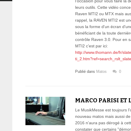
l'occasion pour vous faire la 
leurs outils. Cette vidéo conce
Raven MTI2 ou MTX mais aussi
rappel, la RAVEN MTI2 est une
sous la forme d'un écran d'u
bénéficiant de la toute dernièr
contrôle Raven 3.0. Pour en s
MTI2 c'est par ici:
http://www.thomann.de/fr/sl
ti_2.htm?ref=search_rslt_sla
Publié dans
Matos
0
MARCO PARISI ET 
Le MusikMesse est toujours l'
nouveau matos mais aussi de b
2016 n'aura pas dérogé à cette
constater que certains "démon