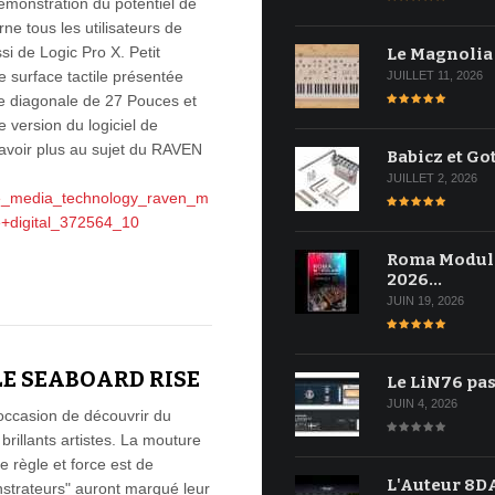
démonstration du potentiel de
rne tous les utilisateurs de
 de Logic Pro X. Petit
Le Magnolia
 surface tactile présentée
JUILLET 11, 2026
ne diagonale de 27 Pouces et
e version du logiciel de
avoir plus au sujet du RAVEN
Babicz et Go
JUILLET 2, 2026
ate_media_technology_raven_m
te+digital_372564_10
Roma Modul
2026…
JUIN 19, 2026
LE SEABOARD RISE
Le LiN76 pas
JUIN 4, 2026
occasion de découvrir du
rillants artistes. La mouture
 règle et force est de
L'Auteur 8DA
strateurs" auront marqué leur