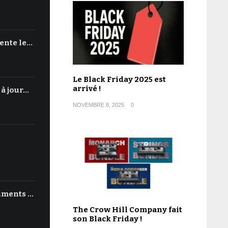
ente le…
Le Black Friday 2025 est
arrivé !
 à jour…
NOVEMBRE 8, 2025
0
uments …
The Crow Hill Company fait
son Black Friday !