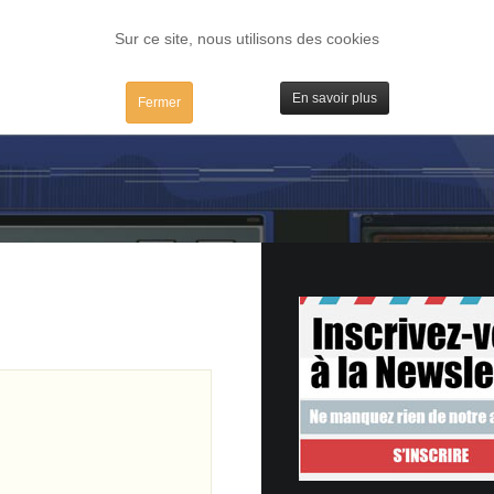
FORUM
TESTS
IBIDULES / MAC
PLUGS / IV
MATOS
Sur ce site, nous utilisons des cookies
En savoir plus
Fermer