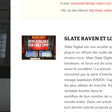
E-mail:
webmaster@logic-nation.com
URL du site internet:
http://logic-nati
SLATE RAVEN ET L
Slate Digital est une société q
plug-in en offrant des outils d
d'entre nous. Mais Slate Digita
hardware, et force est de co
aussi ils excellent ! La preuve
rencontré par la série d'interf
mixage baptisées RAVEN. Cap
les plus utilisés du marché, Rav
véritable bombe dans le
workflow de bon nombre de co
monde entier. Dans cet article
tout dernier tutoriel proposé pa