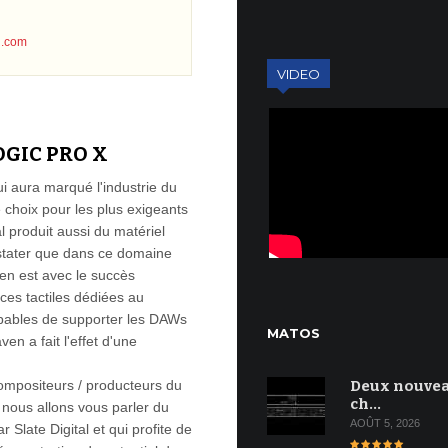
on.com
VIDEO
OGIC PRO X
ui aura marqué l'industrie du
e choix pour les plus exigeants
l produit aussi du matériel
nstater que dans ce domaine
 en est avec le succès
aces tactiles dédiées au
ables de supporter les DAWs
MATOS
en a fait l'effet d'une
mpositeurs / producteurs du
Deux nouve
ch…
 nous allons vous parler du
AOÛT 5, 2026
r Slate Digital et qui profite de