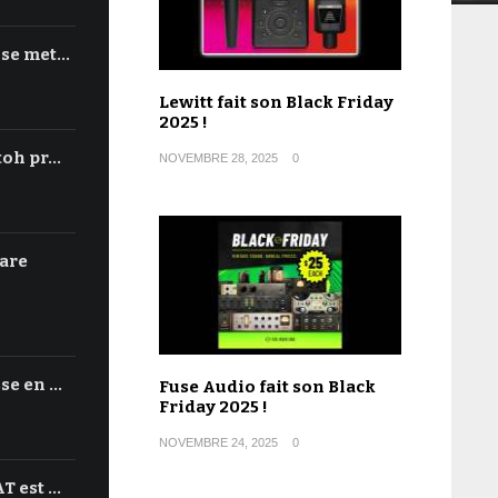
 se met…
Lewitt fait son Black Friday
2025 !
toh pr…
NOVEMBRE 28, 2025
0
are
se en …
Fuse Audio fait son Black
Friday 2025 !
NOVEMBRE 24, 2025
0
T est …