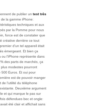
iennent de publier un
test très
né de la gamme iPhone:
téristiques techniques et aux
pés par la Pomme pour nous
n, force est de constater que
é créative derrière ce tout
emier d'un tel appareil était
és émergeant. Et bien ça
à ou l'iPhone représente dans
12% des parts de marchés, ça
s plus modestes pourront
e 500 Euros. Et oui pour
emière est de pouvoir manger
 de l'utilité du téléphone
 inexistante. Deuxième argument
le et qui marque le pas sur
efois défendues bec et ongle:
avait été clair et affichait sans