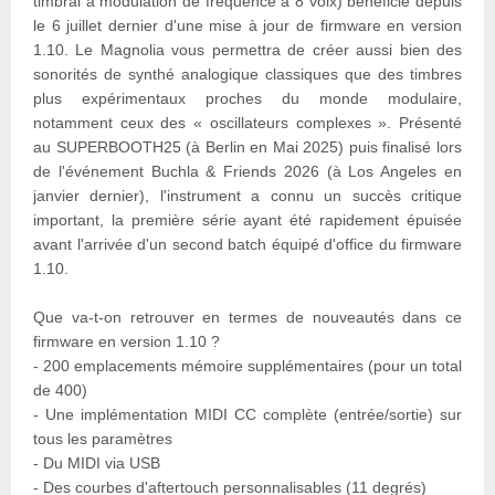
timbral à modulation de fréquence à 8 voix) bénéficie depuis
le 6 juillet dernier d'une mise à jour de firmware en version
1.10. Le Magnolia vous permettra de créer aussi bien des
sonorités de synthé analogique classiques que des timbres
plus expérimentaux proches du monde modulaire,
notamment ceux des « oscillateurs complexes ». Présenté
au SUPERBOOTH25 (à Berlin en Mai 2025) puis finalisé lors
de l'événement Buchla & Friends 2026 (à Los Angeles en
janvier dernier), l'instrument a connu un succès critique
important, la première série ayant été rapidement épuisée
avant l'arrivée d'un second batch équipé d'office du firmware
1.10.
Que va-t-on retrouver en termes de nouveautés dans ce
firmware en version 1.10 ?
- 200 emplacements mémoire supplémentaires (pour un total
de 400)
- Une implémentation MIDI CC complète (entrée/sortie) sur
tous les paramètres
- Du MIDI via USB
- Des courbes d'aftertouch personnalisables (11 degrés)