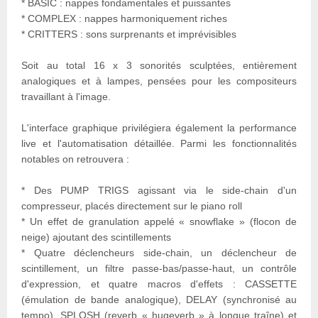
* BASIC : nappes fondamentales et puissantes
* COMPLEX : nappes harmoniquement riches
* CRITTERS : sons surprenants et imprévisibles
Soit au total 16 x 3 sonorités sculptées, entièrement
analogiques et à lampes, pensées pour les compositeurs
travaillant à l'image.
L'interface graphique privilégiera également la performance
live et l'automatisation détaillée. Parmi les fonctionnalités
notables on retrouvera :
* Des PUMP TRIGS agissant via le side-chain d'un
compresseur, placés directement sur le piano roll
* Un effet de granulation appelé « snowflake » (flocon de
neige) ajoutant des scintillements
* Quatre déclencheurs side-chain, un déclencheur de
scintillement, un filtre passe-bas/passe-haut, un contrôle
d'expression, et quatre macros d'effets : CASSETTE
(émulation de bande analogique), DELAY (synchronisé au
tempo), SPLOSH (reverb « hugeverb » à longue traîne) et