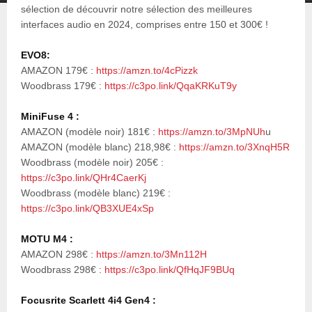
sélection de découvrir notre sélection des meilleures
interfaces audio en 2024, comprises entre 150 et 300€ !
EVO8:
AMAZON 179€ :
https://amzn.to/4cPizzk
Woodbrass 179€ :
https://c3po.link/QqaKRKuT9y
MiniFuse 4 :
AMAZON (modèle noir) 181€ :
https://amzn.to/3MpNUh
u
AMAZON (modèle blanc) 218,98€ :
https://amzn.to/3XnqH5R
Woodbrass (modèle noir) 205€ :
https://c3po.link/QHr4CaerKj
Woodbrass (modèle blanc) 219€ :
https://c3po.link/QB3XUE4xSp
MOTU M4 :
AMAZON 298€ :
https://amzn.to/3Mn112H
Woodbrass 298€ :
https://c3po.link/QfHqJF9BUq
Focusrite Scarlett 4i4 Gen4 :