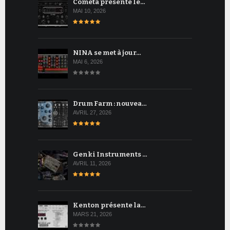
Cometa présente le…
MAI 10, 2026
NINA se met à jour…
MAI 6, 2026
Drum Farm : nouvea…
AVRIL 27, 2026
Genki Instruments …
AVRIL 11, 2026
Kenton présente la…
MARS 21, 2026