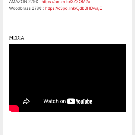
AMAZON 279€ :
https://amzn.to/3Z3OM2x
Woodbrass 279€ :
https://c3po.link/QdbBHDwajE
MEDIA