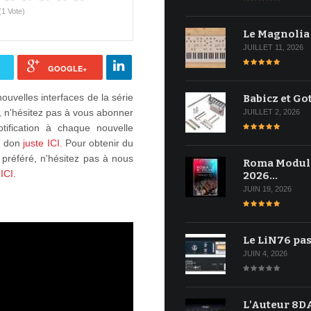
(1 Vote)
Le Magnolia
JUILLET 11, 2026
GOOGLE+
nouvelles interfaces de la série
Babicz et Go
s, n'hésitez pas à vous abonner
JUILLET 2, 2026
tification à chaque nouvelle
un don
juste ICI.
Pour obtenir du
l préféré, n'hésitez pas à nous
Roma Modul
 ICI.
2026…
JUIN 19, 2026
Le LiN76 pas
JUIN 4, 2026
L'Auteur 8DA