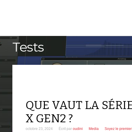
ACCUEIL
TUTORIELS
Tests
QUE VAUT LA SÉRI
X GEN2 ?
octobre 23, 2024
Écrit par
oudini
Media
Soyez le premie