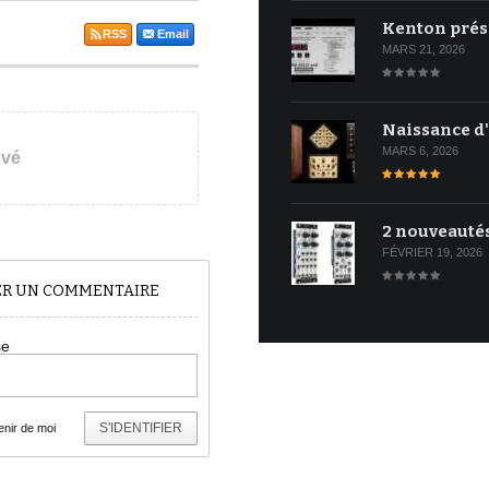
Kenton prés
RSS
Email
MARS 21, 2026
Naissance d
MARS 6, 2026
uvé
2 nouveauté
FÉVRIER 19, 2026
TER UN COMMENTAIRE
se
S'IDENTIFIER
nir de moi