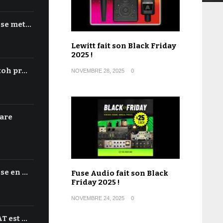
 se met…
Lewitt fait son Black Friday
2025 !
toh pr…
NOVEMBRE 28, 2025
0
are
se en …
Fuse Audio fait son Black
Friday 2025 !
NOVEMBRE 24, 2025
0
T est …