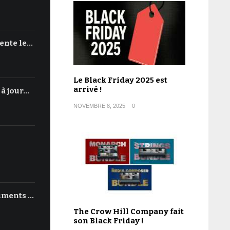
ente le…
Le Black Friday 2025 est
arrivé !
 à jour…
NOVEMBRE 8, 2025
0
uments …
The Crow Hill Company fait
son Black Friday !