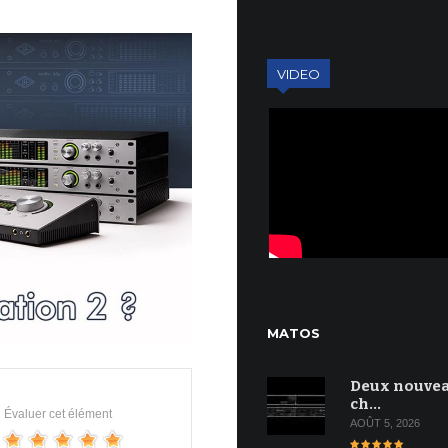
VIDEO
MATOS
Deux nouve
ch…
Évaluer cet élément
AOÛT 5, 2026