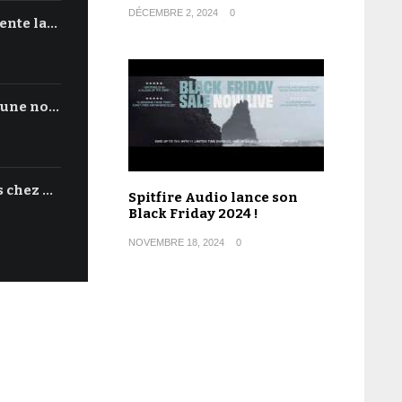
DÉCEMBRE 2, 2024
0
ente la…
'une no…
s chez …
Spitfire Audio lance son
Black Friday 2024 !
NOVEMBRE 18, 2024
0