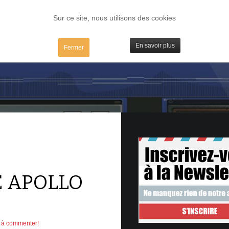
FORUM
TESTS
IBIDULES / MAC
PLUGS / IV
MATOS
Sur ce site, nous utilisons des cookies
En savoir plus
Fermer
E APOLLO
r à commenter!