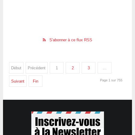
S'abonner à ce flux RSS
Début
Précédent
1
2
3
…
Page 1 sur 755
Suivant
Fin