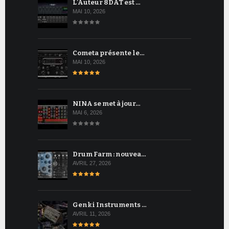
L'Auteur 8DAT est …
MAI 10, 2026
Cometa présente le…
MAI 10, 2026
NINA se met à jour…
MAI 6, 2026
Drum Farm : nouvea…
AVRIL 27, 2026
Genki Instruments …
AVRIL 11, 2026