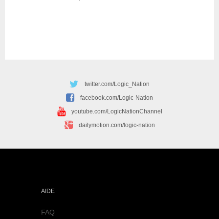
twitter.com/Logic_Nation
facebook.com/Logic-Nation
youtube.com/LogicNationChannel
dailymotion.com/logic-nation
AIDE
FAQ