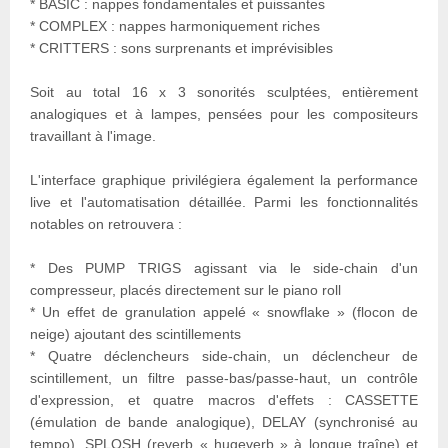
* BASIC : nappes fondamentales et puissantes
* COMPLEX : nappes harmoniquement riches
* CRITTERS : sons surprenants et imprévisibles
Soit au total 16 x 3 sonorités sculptées, entièrement
analogiques et à lampes, pensées pour les compositeurs
travaillant à l'image.
L'interface graphique privilégiera également la performance
live et l'automatisation détaillée. Parmi les fonctionnalités
notables on retrouvera :
* Des PUMP TRIGS agissant via le side-chain d'un
compresseur, placés directement sur le piano roll
* Un effet de granulation appelé « snowflake » (flocon de
neige) ajoutant des scintillements
* Quatre déclencheurs side-chain, un déclencheur de
scintillement, un filtre passe-bas/passe-haut, un contrôle
d'expression, et quatre macros d'effets : CASSETTE
(émulation de bande analogique), DELAY (synchronisé au
tempo), SPLOSH (reverb « hugeverb » à longue traîne) et