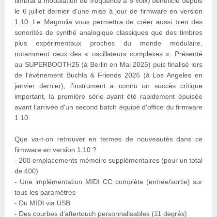
timbral à modulation de fréquence à 8 voix) bénéficie depuis
le 6 juillet dernier d'une mise à jour de firmware en version
1.10. Le Magnolia vous permettra de créer aussi bien des
sonorités de synthé analogique classiques que des timbres
plus expérimentaux proches du monde modulaire,
notamment ceux des « oscillateurs complexes ». Présenté
au SUPERBOOTH25 (à Berlin en Mai 2025) puis finalisé lors
de l'événement Buchla & Friends 2026 (à Los Angeles en
janvier dernier), l'instrument a connu un succès critique
important, la première série ayant été rapidement épuisée
avant l'arrivée d'un second batch équipé d'office du firmware
1.10.
Que va-t-on retrouver en termes de nouveautés dans ce
firmware en version 1.10 ?
- 200 emplacements mémoire supplémentaires (pour un total
de 400)
- Une implémentation MIDI CC complète (entrée/sortie) sur
tous les paramètres
- Du MIDI via USB
- Des courbes d'aftertouch personnalisables (11 degrés)