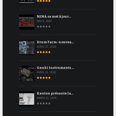
NINA se met à jour…
MAI 6, 2026
Drum Farm : nouvea…
AVRIL 27, 2026
Genki Instruments …
AVRIL 11, 2026
Kenton présente la…
MARS 21, 2026