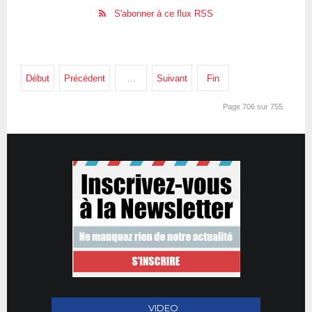
S'abonner à ce flux RSS
Début
Précédent
…
Suivant
Fin
Page 706 sur 755
VIDEO