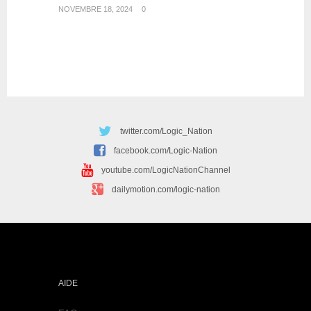
NOVEMBRE 18, 2024
0
twitter.com/Logic_Nation
facebook.com/Logic-Nation
youtube.com/LogicNationChannel
dailymotion.com/logic-nation
AIDE