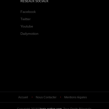
RÉSEAUX SOCIAUX
Facebook
Twitter
Youtube
Dailymotion
Accueil
Nous Contacter
Mentions légales
Copyright-2016©
logic-nation.com
. Tous Droits Réservés.