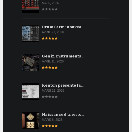
MAI 6, 2026
Drum Farm : nouvea…
AVRIL 27, 2026
Genki Instruments …
AVRIL 11, 2026
Kenton présente la…
MARS 21, 2026
Naissance d'une no…
MARS 6, 2026