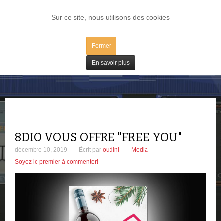
LOG IN
Sur ce site, nous utilisons des cookies
Fermer
Freeware
En savoir plus
8DIO VOUS OFFRE "FREE YOU"
décembre 10, 2019
Écrit par
oudini
Media
Soyez le premier à commenter!