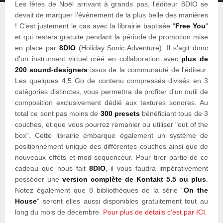
Les fêtes de Noël arrivant à grands pas, l'éditeur 8DIO se
devait de marquer l'évènement de la plus belle des manières
! C'est justement le cas avec la librairie baptisée "
Free You
"
et qui restera gratuite pendant la période de promotion mise
en place par
8DIO
(Holiday Sonic Adventure). Il s'agit donc
d'un instrument virtuel créé en collaboration avec
plus de
200 sound-designers
issus de la communauté de l'éditeur.
Les quelques 4,5 Go de contenu compressés divisés en 3
catégories distinctes, vous permettra de profiter d'un outil de
composition exclusivement dédié aux textures sonores. Au
total ce sont pas moins de
300 presets
bénéficiant tous de 3
couches, et que vous pourrez remanier ou utiliser "out of the
box". Cette librairie embarque également un système de
positionnement unique des différentes couches ainsi que de
nouveaux effets et mod-sequenceur. Pour tirer partie de ce
cadeau que nous fait
8DIO
, il vous faudra impérativement
posséder une
version complète de Kontakt 5.5 ou plus
.
Notez également que 8 bibliothèques de la série "
On the
House
" seront elles aussi disponibles gratuitement tout au
long du mois de décembre.
Pour plus de détails c'est par ICI.