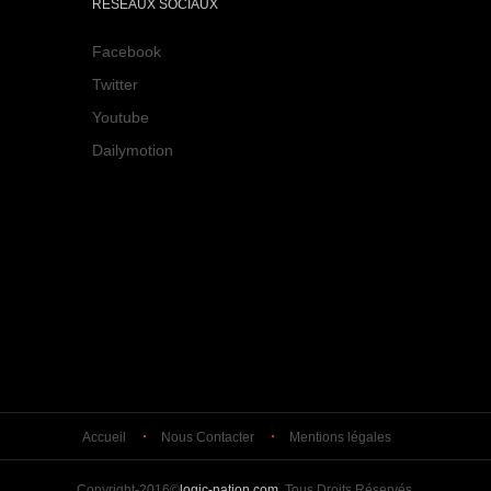
RÉSEAUX SOCIAUX
Facebook
Twitter
Youtube
Dailymotion
Accueil
Nous Contacter
Mentions légales
Copyright-2016©
logic-nation.com
. Tous Droits Réservés.