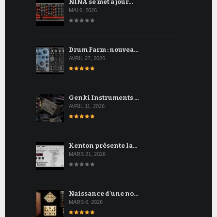
NINA se met à jour…
MAI 6, 2026
Drum Farm : nouvea…
AVRIL 27, 2026
Genki Instruments …
AVRIL 11, 2026
Kenton présente la…
MARS 21, 2026
Naissance d'une no…
MARS 6, 2026