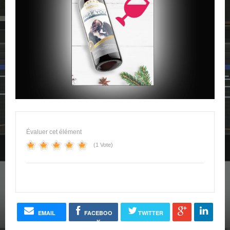
Évaluer cet élément
(1 Vote)
EMAIL
FACEBOO
TWITTER
K