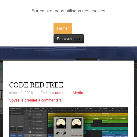
LOG IN
Sur ce site, nous utilisons des cookies
Fermer
Freeware
En savoir plus
CODE RED FREE
février 9, 2016
Écrit par
oudini
Media
Soyez le premier à commenter!