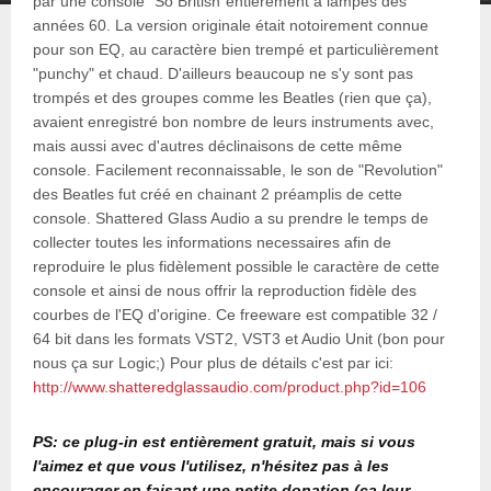
par une console "So British"entièrement à lampes des
années 60. La version originale était notoirement connue
pour son EQ, au caractère bien trempé et particulièrement
"punchy" et chaud. D'ailleurs beaucoup ne s'y sont pas
trompés et des groupes comme les Beatles (rien que ça),
avaient enregistré bon nombre de leurs instruments avec,
mais aussi avec d'autres déclinaisons de cette même
console. Facilement reconnaissable, le son de "Revolution"
des Beatles fut créé en chainant 2 préamplis de cette
console. Shattered Glass Audio a su prendre le temps de
collecter toutes les informations necessaires afin de
reproduire le plus fidèlement possible le caractère de cette
console et ainsi de nous offrir la reproduction fidèle des
courbes de l'EQ d'origine. Ce freeware est compatible 32 /
64 bit dans les formats VST2, VST3 et Audio Unit (bon pour
nous ça sur Logic;) Pour plus de détails c'est par ici:
http://www.shatteredglassaudio.com/product.php?id=106
PS: ce plug-in est entièrement gratuit, mais si vous
l'aimez et que vous l'utilisez, n'hésitez pas à les
encourager en faisant une petite donation (ça leur