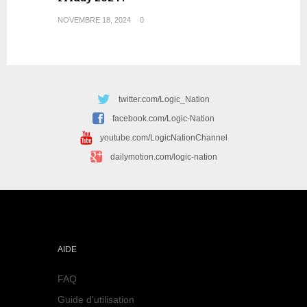
NOVEMBRE 18, 2024
0
twitter.com/Logic_Nation
facebook.com/Logic-Nation
youtube.com/LogicNationChannel
dailymotion.com/logic-nation
AIDE
FAQ
Guide d'utilisation