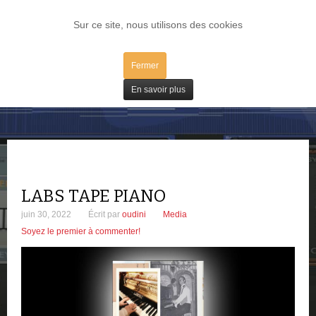
LOG IN
Sur ce site, nous utilisons des cookies
Fermer
Freeware
En savoir plus
LABS TAPE PIANO
juin 30, 2022
Écrit par
oudini
Media
Soyez le premier à commenter!