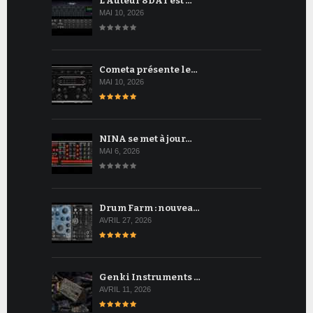
L'Auteur 8DAT est …
MAI 10, 2026
Cometa présente le…
MAI 10, 2026
NINA se met à jour…
MAI 6, 2026
Drum Farm : nouvea…
AVRIL 27, 2026
Genki Instruments …
AVRIL 11, 2026