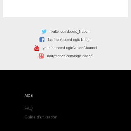
twitter.com/Logic_Nation
facebook.com/Logic-Nation
youtube.com/LogicNationChannel
dailymotion.com/logic-nation
AIDE
FAQ
Guide d'utilisation