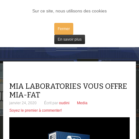
LOG IN
Sur ce site, nous utilisons des cookies
Fermer
Freeware
En savoir plus
MIA LABORATORIES VOUS OFFRE
MIA-FAT
janvier 24, 2020
Écrit par
oudini
Media
Soyez le premier à commenter!