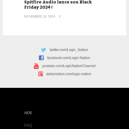
Spitfire Audio lance son Black
Friday 2024 !
NOVEMBRE 18, 2024
0
twitter.com/Logic_Nation
facebook.com/Logic-Nation
youtube.com/LogicNationChannel
dailymotion.com/logic-nation
AIDE
FAQ