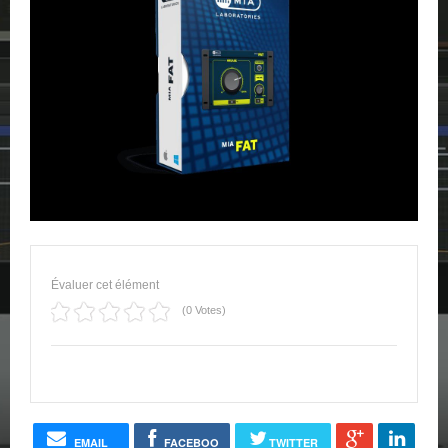
Évaluer cet élément
(0 Votes)
EMAIL
FACEBOO
TWITTER