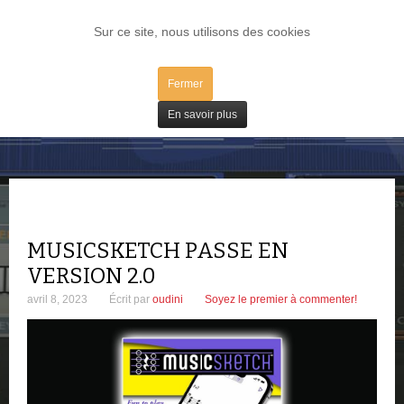
LOG IN
Sur ce site, nous utilisons des cookies
Fermer
Freeware
En savoir plus
MUSICSKETCH PASSE EN
VERSION 2.0
avril 8, 2023
Écrit par
oudini
Soyez le premier à commenter!