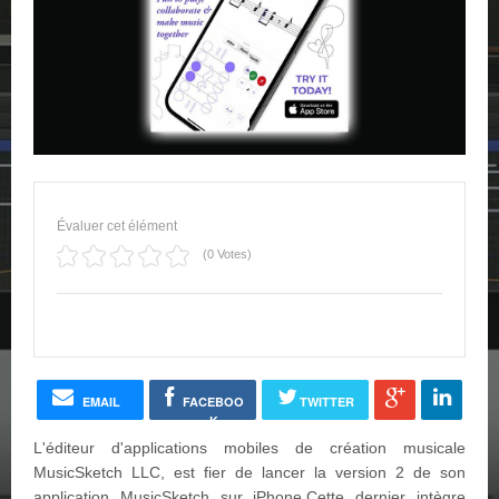
Évaluer cet élément
(0 Votes)
EMAIL
FACEBOO
TWITTER
K
L'éditeur d'applications mobiles de création musicale
MusicSketch LLC, est fier de lancer la version 2 de son
application MusicSketch sur iPhone.Cette dernier intègre