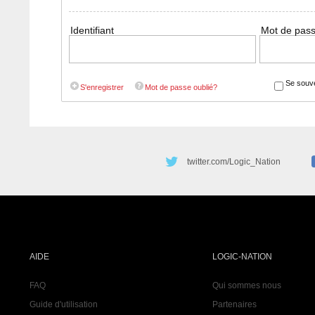
Identifiant
Mot de pas
Se souve
S'enregistrer
Mot de passe oublié?
twitter.com/Logic_Nation
AIDE
LOGIC-NATION
FAQ
Qui sommes nous
Guide d'utilisation
Partenaires