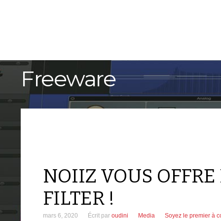
ACCUEIL
TUTORIELS
Freeware
NOIIZ VOUS OFFRE 
FILTER !
mars 6, 2020
Écrit par
oudini
Media
Soyez le premier à 