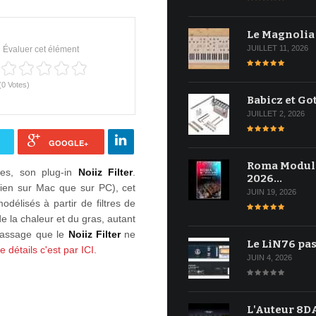
Le Magnolia
JUILLET 11, 2026
Évaluer cet élément
(0 Votes)
Babicz et Go
JUILLET 2, 2026
GOOGLE+
Roma Modul
ues, son plug-in
Noiiz Filter
.
2026…
bien sur Mac que sur PC), cet
JUIN 19, 2026
odélisés à partir de filtres de
e la chaleur et du gras, autant
 passage que le
Noiiz Filter
ne
Le LiN76 pas
 détails c'est par ICI.
JUIN 4, 2026
L'Auteur 8DA