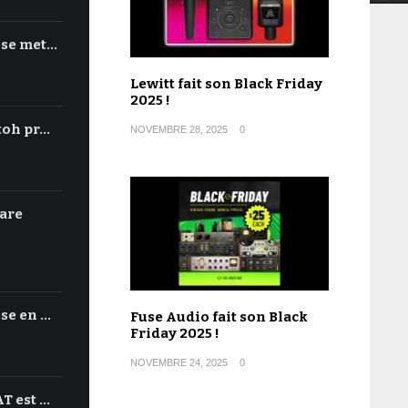
 se met…
Lewitt fait son Black Friday
2025 !
toh pr…
NOVEMBRE 28, 2025
0
are
se en …
Fuse Audio fait son Black
Friday 2025 !
NOVEMBRE 24, 2025
0
T est …