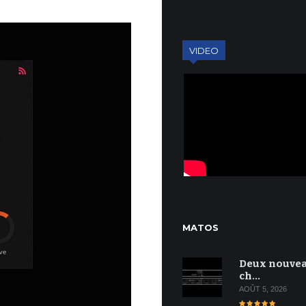
VIDEO
MATOS
Deux nouve
ch…
AOÛT 5, 2026