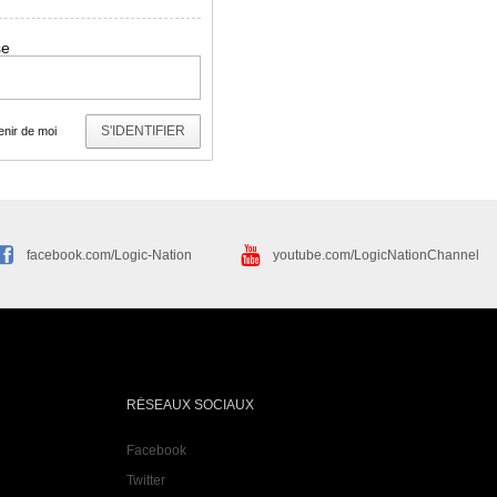
se
S'IDENTIFIER
nir de moi
facebook.com/Logic-Nation
youtube.com/LogicNationChannel
RÉSEAUX SOCIAUX
Facebook
Twitter