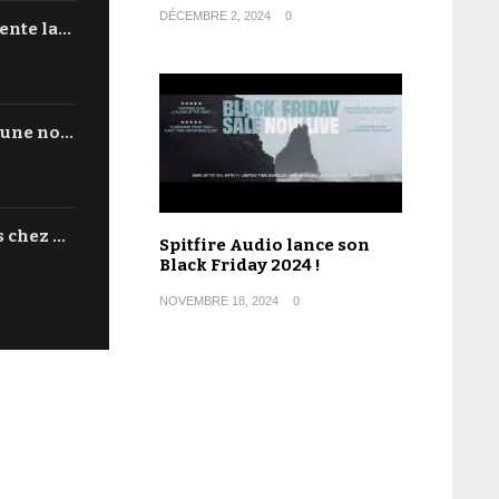
DÉCEMBRE 2, 2024
0
ente la…
'une no…
s chez …
Spitfire Audio lance son
Black Friday 2024 !
NOVEMBRE 18, 2024
0