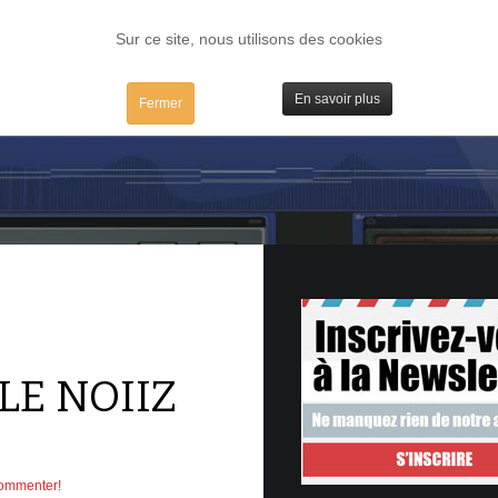
FORUM
TESTS
IBIDULES / MAC
PLUGS / IV
MATOS
Sur ce site, nous utilisons des cookies
En savoir plus
Fermer
LE NOIIZ
commenter!