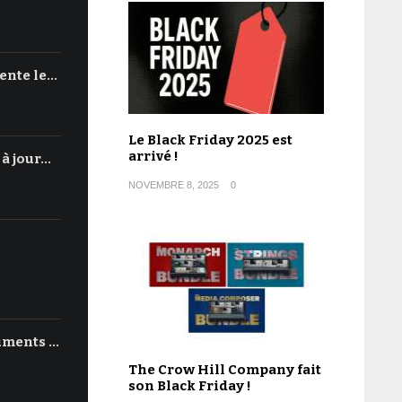
ente le…
Le Black Friday 2025 est
arrivé !
 à jour…
NOVEMBRE 8, 2025
0
uments …
The Crow Hill Company fait
son Black Friday !