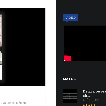
VIDEO
MATOS
Deux nouve
ch…
AOÛT 5, 2026
Évaluer cet élément