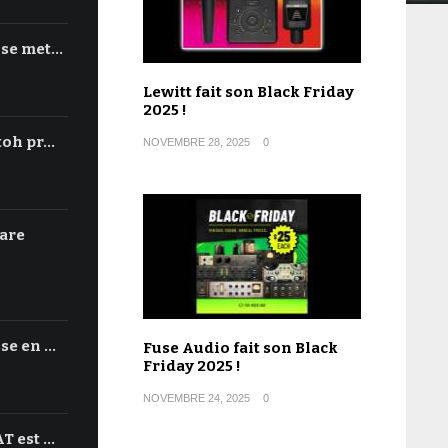
 se met…
Lewitt fait son Black Friday
2025 !
toh pr…
NOVEMBRE 28, 2025
0
are
se en …
Fuse Audio fait son Black
Friday 2025 !
NOVEMBRE 24, 2025
0
T est …