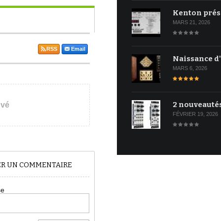
Kenton prés
MARS 21, 2026
RSS
Email
Naissance d
MARS 6, 2026
2 nouveauté
uvé
FÉVRIER 19, 2026
TER UN COMMENTAIRE
se