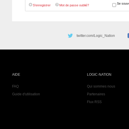
Se souve
S'enregistrer
Mot de passe oublié?
twitter.com/Logic_Nation
AIDE
LOGIC-NATION
FAQ
Qui sommes nous
Guide d'utilisation
Partenaires
Flux RSS