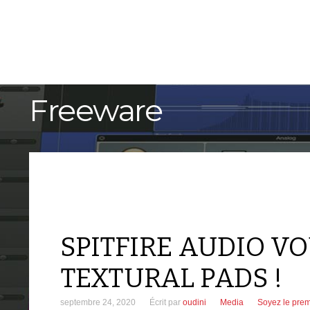
ACCUEIL
TUTORIELS
Freeware
SPITFIRE AUDIO V
TEXTURAL PADS !
septembre 24, 2020
Écrit par
oudini
Media
Soyez le prem