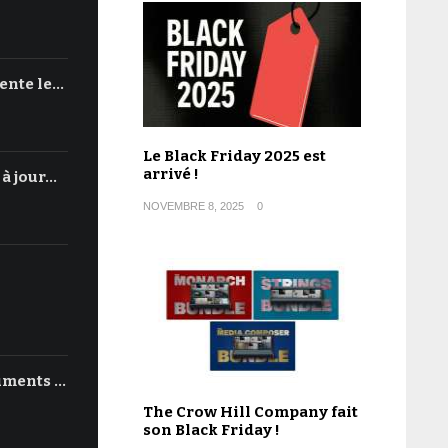
ente le…
Le Black Friday 2025 est
arrivé !
 à jour…
NOVEMBRE 8, 2025
0
uments …
The Crow Hill Company fait
son Black Friday !