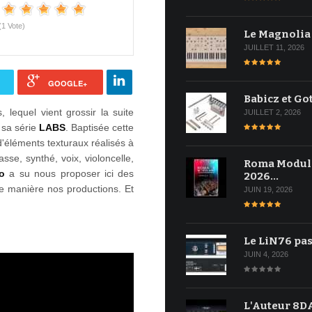
(1 Vote)
Le Magnolia
JUILLET 11, 2026
GOOGLE+
Babicz et Go
 lequel vient grossir la suite
JUILLET 2, 2026
 sa série
LABS
. Baptisée cette
, d'éléments texturaux réalisés à
sse, synthé, voix, violoncelle,
Roma Modul
io
a su nous proposer ici des
2026…
le manière nos productions. Et
JUIN 19, 2026
Le LiN76 pas
JUIN 4, 2026
L'Auteur 8DA