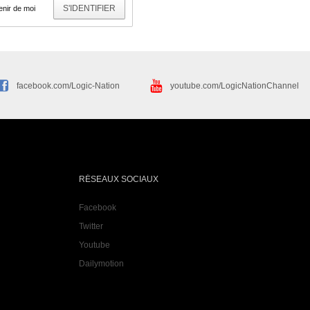
S'IDENTIFIER
nir de moi
facebook.com/Logic-Nation
youtube.com/LogicNationChannel
RÉSEAUX SOCIAUX
Facebook
Twitter
Youtube
Dailymotion