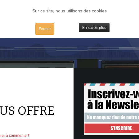
FORUM
TESTS
IBIDULES / MAC
PLUGS / IV
MATOS
Sur ce site, nous utilisons des cookies
En savoir plus
Fermer
OUS OFFRE
ier à commenter!