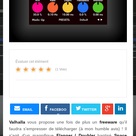
Évaluer cet élément
(1 Vote)
EMAIL
FACEBOO
TWITTER
K
Valhalla
vous propose une fois de plus un
freeware
qu'il
faudra s'empresser de télécharger (à mon humble avis) ! Il
s'agit d'un magnifique
Flanger / Doubler
baptisé
Space