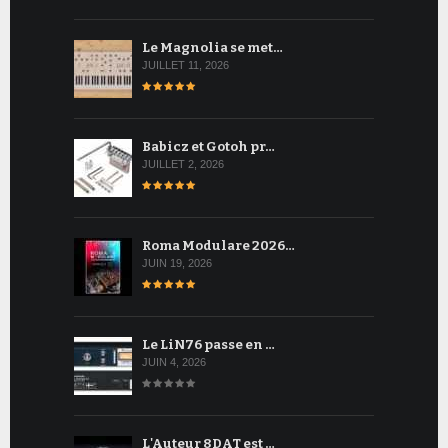
Le Magnolia se met…
JUILLET 11, 2026
Babicz et Gotoh pr…
JUILLET 2, 2026
Roma Modulare 2026…
JUIN 19, 2026
Le LiN76 passe en …
JUIN 4, 2026
L'Auteur 8DAT est …