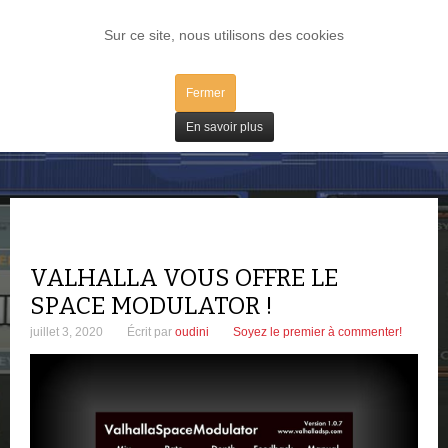
LOG IN
Sur ce site, nous utilisons des cookies
Fermer
Freeware
En savoir plus
VALHALLA VOUS OFFRE LE
SPACE MODULATOR !
juillet 3, 2020
Écrit par
oudini
Soyez le premier à commenter!