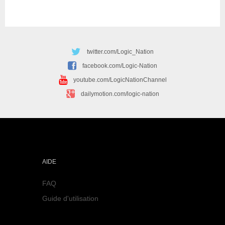
twitter.com/Logic_Nation
facebook.com/Logic-Nation
youtube.com/LogicNationChannel
dailymotion.com/logic-nation
AIDE
FAQ
Guide d'utilisation