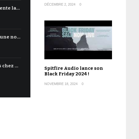
DÉCEMBRE 2, 2024
0
ente la…
'une no…
s chez …
Spitfire Audio lance son
Black Friday 2024 !
NOVEMBRE 18, 2024
0