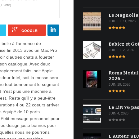
(1 Vote)
Le Magnolia
JUILLET 11, 2026
GOOGLE+
 belle à l'annonce de
Babicz et Go
ise fin 2013 avec un Mac Pro
JUILLET 2, 2026
oir d'autres chats à fouetter
 son catalogue. Avec deux
rapidement faits: soit Apple
Roma Modul
deur Intel, soit la messe sera
2026…
nne tout bonnement le segment
JUIN 19, 2026
3 n'est plus une machine à
es). Reste qu'il y a peut-être
rations 4 ou 22 coeurs arriver
Le LiN76 pas
o équipé de 10 ports
JUIN 4, 2026
. Petit message personnel pour
nes design juste bonnes pour
squelles nous ne pourrons
L'Auteur 8DA