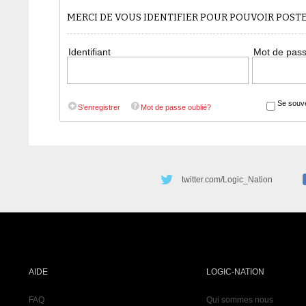
MERCI DE VOUS IDENTIFIER POUR POUVOIR POS
Identifiant
Mot de pas
Se souve
S'enregistrer
Mot de passe oublié?
twitter.com/Logic_Nation
AIDE
LOGIC-NATION
FAQ
Qui sommes nous