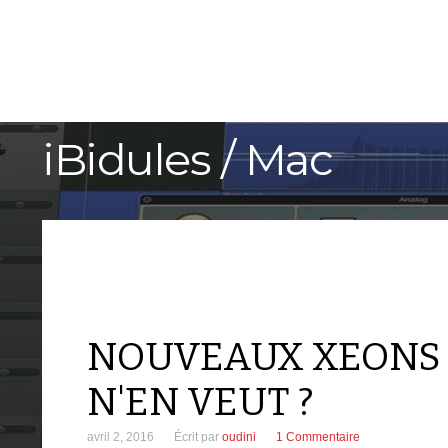
ACCUEIL
TUTORIELS
iBidules / Mac
NOUVEAUX XEONS 
N'EN VEUT ?
avril 2, 2016
Écrit par
oudini
1
Commentaire