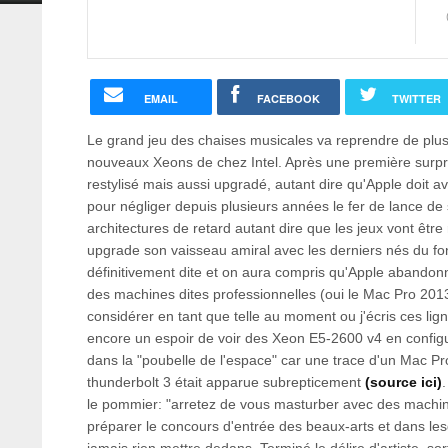
EMAIL
FACEBOOK
TWITTER
Le grand jeu des chaises musicales va reprendre de plus
nouveaux Xeons de chez Intel. Après une première surpr
restylisé mais aussi upgradé, autant dire qu'Apple doit av
pour négliger depuis plusieurs années le fer de lance de
architectures de retard autant dire que les jeux vont être 
upgrade son vaisseau amiral avec les derniers nés du fon
définitivement dite et on aura compris qu'Apple abando
des machines dites professionnelles (oui le Mac Pro 201
considérer en tant que telle au moment ou j'écris ces lign
encore un espoir de voir des Xeon E5-2600 v4 en configu
dans la "poubelle de l'espace" car une trace d'un Mac Pr
thunderbolt 3 était apparue subrepticement
(source ici)
le pommier: "arretez de vous masturber avec des machi
préparer le concours d'entrée des beaux-arts et dans le