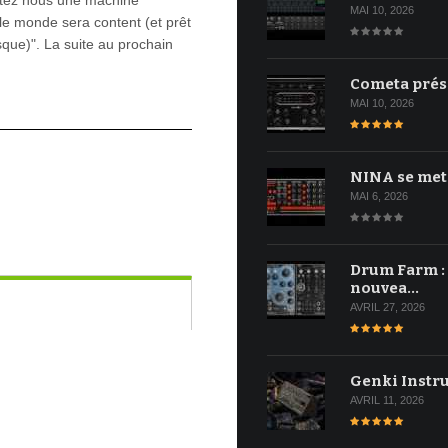
ortez nous une machine
MAI 10, 2026
 le monde sera content (et prêt
sque)". La suite au prochain
Cometa prés
MAI 10, 2026
NINA se met
MAI 6, 2026
Drum Farm :
nouvea…
AVRIL 27, 2026
Genki Instr
AVRIL 11, 2026