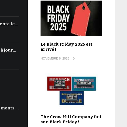
ente le…
Le Black Friday 2025 est
arrivé !
 à jour…
NOVEMBRE 8, 2025
0
uments …
The Crow Hill Company fait
son Black Friday !