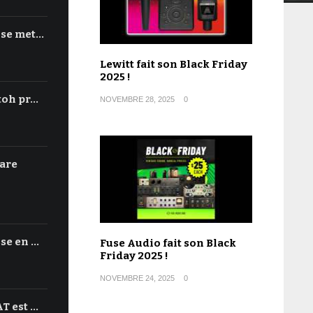
 se met…
Lewitt fait son Black Friday
2025 !
toh pr…
NOVEMBRE 28, 2025
0
are
se en …
Fuse Audio fait son Black
Friday 2025 !
NOVEMBRE 24, 2025
0
T est …