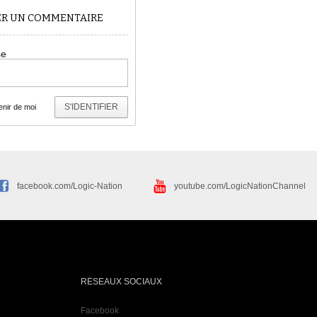
TER UN COMMENTAIRE
se
S'IDENTIFIER
nir de moi
facebook.com/Logic-Nation
youtube.com/LogicNationChannel
RÉSEAUX SOCIAUX
Facebook