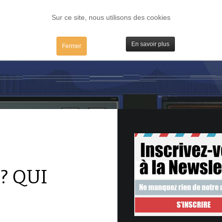
FORUM
TESTS
IBIDULES / MAC
PLUGS / IV
MATOS
Sur ce site, nous utilisons des cookies
En savoir plus
Fermer
? QUI