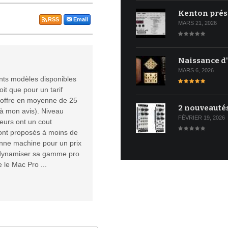
Kenton prés
RSS
Email
MARS 21, 2026
Naissance d
MARS 6, 2026
rents modèles disponibles
oit que pour un tarif
s offre en moyenne de 25
2 nouveauté
à mon avis). Niveau
FÉVRIER 19, 2026
eurs ont un cout
sont proposés à moins de
onne machine pour un prix
redynamiser sa gamme pro
e le Mac Pro ...