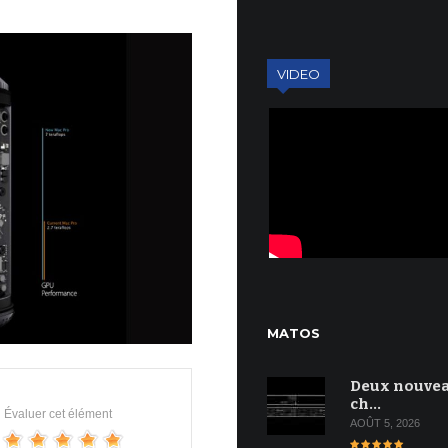
VIDEO
MATOS
Deux nouve
ch…
Évaluer cet élément
AOÛT 5, 2026