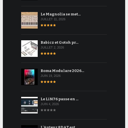
Le Magnolia se met…
JUILLET 11, 2026
Babicz et Gotoh pr…
JUILLET 2, 2026
Roma Modulare 2026…
JUIN 19, 2026
Le LiN76 passe en …
JUIN 4, 2026
L'Auteur 8DAT est …