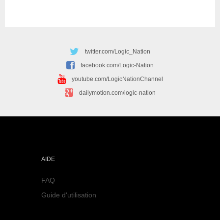
twitter.com/Logic_Nation
facebook.com/Logic-Nation
youtube.com/LogicNationChannel
dailymotion.com/logic-nation
AIDE
FAQ
Guide d'utilisation