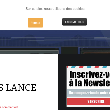
FORUM
TESTS
IBIDULES / MAC
PLUGS / IV
MATOS
Sur ce site, nous utilisons des cookies
En savoir plus
Fermer
S LANCE
 à commenter!