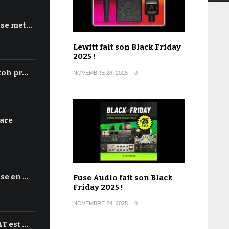
 se met…
Lewitt fait son Black Friday
2025 !
toh pr…
NOVEMBRE 28, 2025
0
are
se en …
Fuse Audio fait son Black
Friday 2025 !
NOVEMBRE 24, 2025
0
T est …