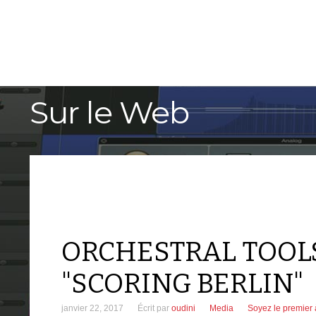
ACCUEIL
TUTORIELS
Sur le Web
ORCHESTRAL TOOL
"SCORING BERLIN"
janvier 22, 2017
Écrit par
oudini
Media
Soyez le premier