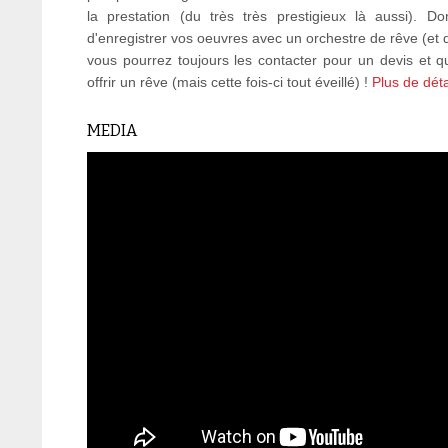
la prestation (du très très prestigieux là aussi). D
d'enregistrer vos oeuvres avec un orchestre de rêve (et
vous pourrez toujours les contacter pour un devis et qui
offrir un rêve (mais cette fois-ci tout éveillé) !
Plus de déta
MEDIA