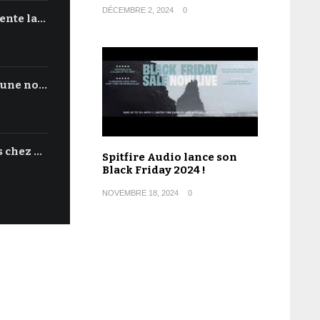
DÉCEMBRE 2, 2024
0
ente la…
'une no…
s chez …
Spitfire Audio lance son
Black Friday 2024 !
NOVEMBRE 18, 2024
0