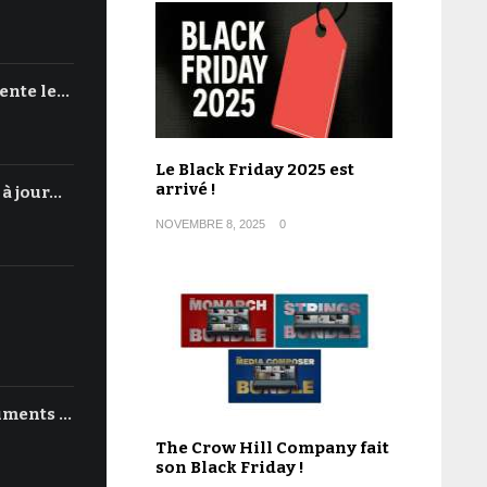
ente le…
Le Black Friday 2025 est
arrivé !
 à jour…
NOVEMBRE 8, 2025
0
uments …
The Crow Hill Company fait
son Black Friday !