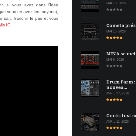
MAI 10, 2026
onc si vous avez dans l'idée
 que vous en avez les moyens),
 sait, franchir le pas et vous
ils ICI.
Cometa prés
MAI 10, 2026
NINA se met
MAI 6, 2026
Drum Farm :
nouvea…
AVRIL 27, 2026
Genki Instr
AVRIL 11, 2026