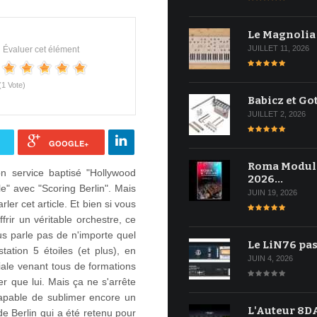
Le Magnolia
JUILLET 11, 2026
Évaluer cet élément
(1 Vote)
Babicz et Go
JUILLET 2, 2026
GOOGLE+
Roma Modul
n service baptisé "Hollywood
2026…
le" avec "Scoring Berlin". Mais
JUIN 19, 2026
ler cet article. Et bien si vous
rir un véritable orchestre, ce
ous parle pas de n'importe quel
Le LiN76 pas
tation 5 étoiles (et plus), en
JUIN 4, 2026
ale venant tous de formations
r que lui. Mais ça ne s'arrête
 capable de sublimer encore un
L'Auteur 8DA
de Berlin qui a été retenu pour