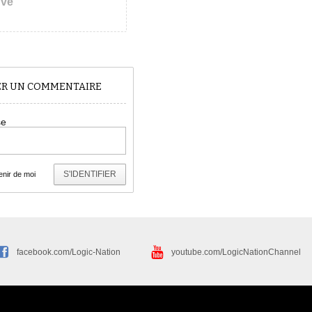
uvé
TER UN COMMENTAIRE
se
S'IDENTIFIER
nir de moi
facebook.com/Logic-Nation
youtube.com/LogicNationChannel