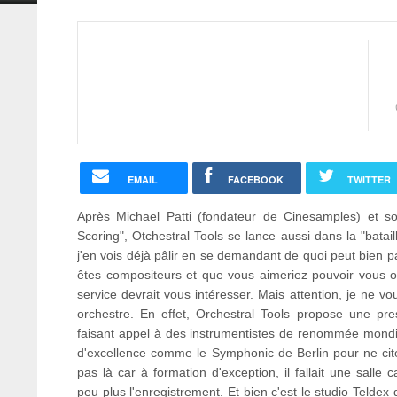
EMAIL
FACEBOOK
TWITTER
Après Michael Patti (fondateur de Cinesamples) et so
Scoring", Otchestral Tools se lance aussi dans la "batail
j'en vois déjà pâlir en se demandant de quoi peut bien par
êtes compositeurs et que vous aimeriez pouvoir vous off
service devrait vous intéresser. Mais attention, je ne v
orchestre. En effet, Orchestral Tools propose une pres
faisant appel à des instrumentistes de renommée mondi
d'excellence comme le Symphonic de Berlin pour ne cite
pas là car à formation d'exception, il fallait une salle
peu plus l'enregistrement. Et bien c'est le studio Teldex 