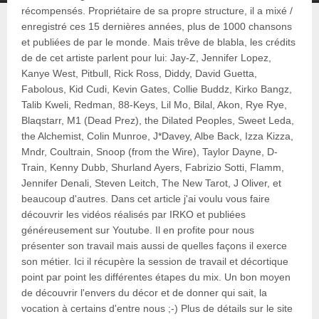
récompensés. Propriétaire de sa propre structure, il a mixé /
enregistré ces 15 dernières années, plus de 1000 chansons
et publiées de par le monde. Mais trêve de blabla, les crédits
de de cet artiste parlent pour lui: Jay-Z, Jennifer Lopez,
Kanye West, Pitbull, Rick Ross, Diddy, David Guetta,
Fabolous, Kid Cudi, Kevin Gates, Collie Buddz, Kirko Bangz,
Talib Kweli, Redman, 88-Keys, Lil Mo, Bilal, Akon, Rye Rye,
Blaqstarr, M1 (Dead Prez), the Dilated Peoples, Sweet Leda,
the Alchemist, Colin Munroe, J*Davey, Albe Back, Izza Kizza,
Mndr, Coultrain, Snoop (from the Wire), Taylor Dayne, D-
Train, Kenny Dubb, Shurland Ayers, Fabrizio Sotti, Flamm,
Jennifer Denali, Steven Leitch, The New Tarot, J Oliver, et
beaucoup d'autres. Dans cet article j'ai voulu vous faire
découvrir les vidéos réalisés par IRKO et publiées
généreusement sur Youtube. Il en profite pour nous
présenter son travail mais aussi de quelles façons il exerce
son métier. Ici il récupère la session de travail et décortique
point par point les différentes étapes du mix. Un bon moyen
de découvrir l'envers du décor et de donner qui sait, la
vocation à certains d'entre nous ;-) Plus de détails sur le site