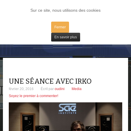
LOG IN
Sur ce site, nous utilisons des cookies
Fermer
Sur le Web
En savoir plus
UNE SÉANCE AVEC IRKO
février 20, 2016
Écrit par
oudini
Media
Soyez le premier à commenter!