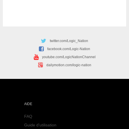
twitter.com/Logic_Nation
facebook.com/Logic-Nation
youtube.com/LogicNationChannel
dailymotion.com/logic-nation
AIDE
FAQ
Guide d'utilisation