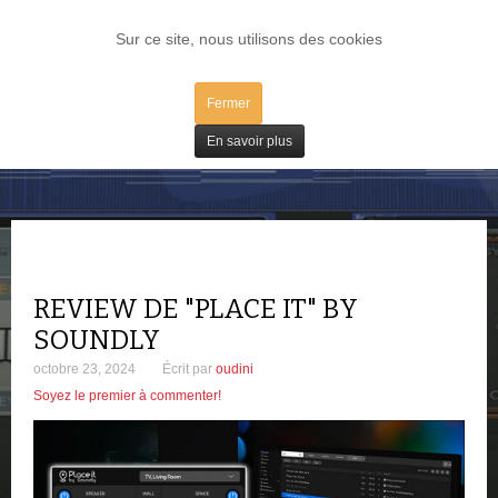
LOG IN
Sur ce site, nous utilisons des cookies
Fermer
Tests
En savoir plus
REVIEW DE "PLACE IT" BY
SOUNDLY
octobre 23, 2024
Écrit par
oudini
Soyez le premier à commenter!