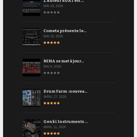
L'Auteur 8DAT est …
MAI 10, 2026
Cometa présente le…
MAI 10, 2026
NINA se met à jour…
MAI 6, 2026
Drum Farm : nouvea…
AVRIL 27, 2026
Genki Instruments …
AVRIL 11, 2026