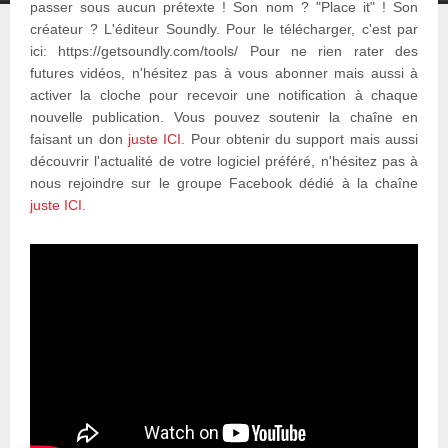
passer sous aucun prétexte ! Son nom ? "Place it" ! Son
créateur ? L'éditeur Soundly. Pour le télécharger, c'est par
ici: https://getsoundly.com/tools/ Pour ne rien rater des
futures vidéos, n'hésitez pas à vous abonner mais aussi à
activer la cloche pour recevoir une notification à chaque
nouvelle publication. Vous pouvez soutenir la chaîne en
faisant un don
juste ICI.
Pour obtenir du support mais aussi
découvrir l'actualité de votre logiciel préféré, n'hésitez pas à
nous rejoindre sur le groupe Facebook dédié à la chaîne
juste ICI.