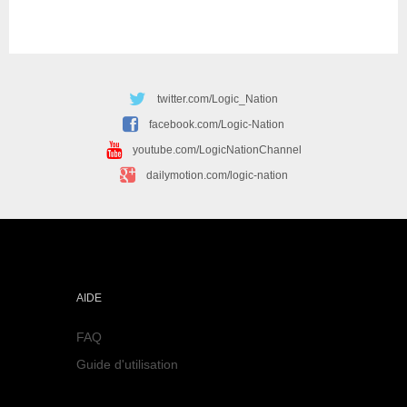
twitter.com/Logic_Nation
facebook.com/Logic-Nation
youtube.com/LogicNationChannel
dailymotion.com/logic-nation
AIDE
FAQ
Guide d'utilisation