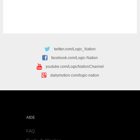
twitter.com/Logic_Nation
facebook.com/Logic-Nation
youtube.com/LogicNationChannel
dailymotion.com/logic-nation
AIDE
FAQ